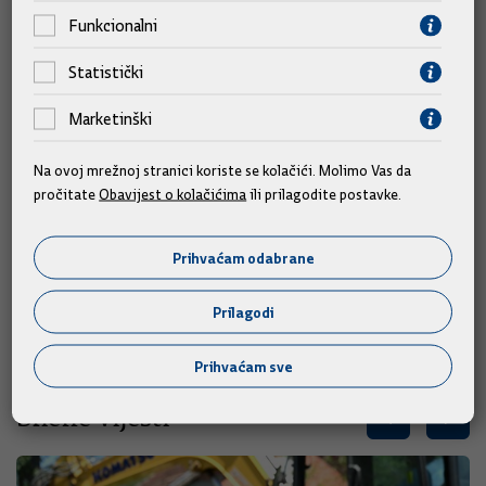
Funkcionalni
tako biti i ovaj put i da nema mjesta panici.
Statistički
Ravnatelj policije Ivica Franić u izjavi novinarima u Valbandonu
pokraj Pule ocijenio je da je "indikativno da pismo dolazi pred
Marketinški
turističku sezonu, pa se može pretpostaviti da mu je cilj
širenje određene panike".
Na ovoj mrežnoj stranici koriste se kolačići. Molimo Vas da
pročitate
Obavijest o kolačićima
ili prilagodite postavke.
Franić je istaknuo da policija ne raspolaže niti jednim
podatkom koji bi potkrijepio navode iz pisma i da ni od
Prihvaćam odabrane
sigurnosnih službi nije dobila niti jedno upozorenje o bilo
kakvoj prijetnji Hrvatskoj.
Prilagodi
Prihvaćam sve
Slične vijesti