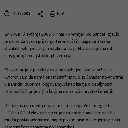
06.05.2005.
Ispiši
ZAGREB, 6. svibnja 2005. (Hina) - Premijer Ivo Sander izjavio
je danas da svaku prijetnju terorističkim napadom treba
shvatiti ozbiljno, ali je i istaknuo da je Hrvatska jedna od
najsigurnijih i najstabilnijih zemalja.
"Svakoj prijetnji treba pristupiti ozbiljno, sve istražiti, ali
uvjeren sam da nema opasnosti", izjavio je Sanader novinarima
u Banskim dvorima, odgovarajući na pitanje o ozbiljnosti
terorističkih prijetnji o kojima danas pišu hrvatski mediji.
Prema pisanju medija, na adrese redakcija Večernjeg lista,
HTV-a i RTL-televizije jučer je neidentificirana teroristička
mreža poslala anonimno, nepotpisano pismo u kojemu prijeti
terorističkim napadima po Hrvatskoj.