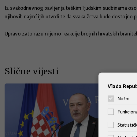
Iz svakodnevnog bavljenja teškim ljudskim sudbinama osobi
njihovih najmilijih utvrdi te da svaka žrtva bude dostojno 
Upravo zato razumijemo reakcije brojnih hrvatskih branitelj
Slične vijesti
Vlada Repub
Nužni
Funkciona
Statističk