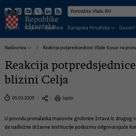
Vijesti
Najave
Sjednice
Europska Hrvatska
Govori i
Naslovnica
Reakcija potpredsjednice Vlade Kosor na pronal
Reakcija potpredsjednic
blizini Celja
05.03.2009.
Ispiši
U povodu pronalaska masovne grobnice žrtava iz drugog svje
da nadležne državne institucije poduzmu odgovarajuće korake