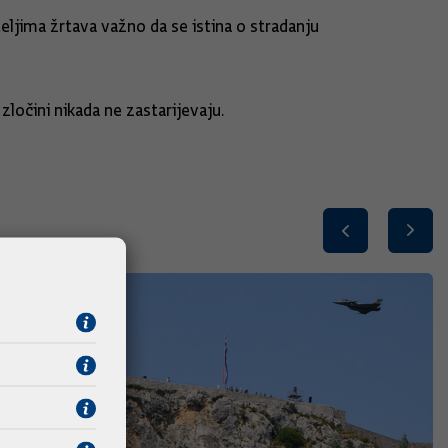
ljima žrtava važno da se istina o stradanju
zločini nikada ne zastarijevaju.