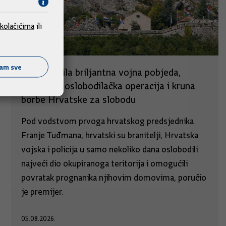
kolačićima
ili
ćam sve
Oluja je bila briljantna vojna pobjeda,
legitimna oslobodilačka operacija i kruna
borbe Hrvatske za slobodu
Pod vodstvom prvoga hrvatskog predsjednika
Franje Tuđmana, hrvatski su branitelji, Hrvatska
vojska i policija u samo nekoliko dana oslobodili
najveći dio okupiranoga teritorija i omogućili
povratak prognanika njihovim domovima, poručio
je premijer.
05.08.2026.