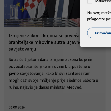
Marketinš
Na ovoj mrežno
prilagodite po
Prihvaća
Izmjene zakona kojima se povećavaju
braniteljske mirovine sutra u javnom
savjetovanju
Sutra će tijekom dana izmjene zakona koje će
povećati braniteljske mirovine biti puštene u
javno savjetovanje, kako bi svi zainteresirani
mogli dati svoje mišljenje prije sjednice Sabora u
rujnu, najavio je danas ministar Medved.
06.08.2026.