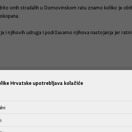
to onih stradalih u Domovinskom ratu znamo koliko je obite
pokopana.
a i njihovih udruga i podržavamo njihova nastojanja jer ratni 
like Hrvatske upotrebljava kolačiće
lni
i