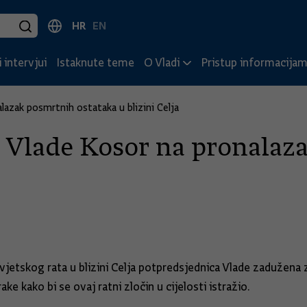
HR
EN
 intervjui
Istaknute teme
O Vladi
Pristup informacija
azak posmrtnih ostataka u blizini Celja
e Vlade Kosor na pronalaz
tskog rata u blizini Celja potpredsjednica Vlade zadužena za
 kako bi se ovaj ratni zločin u cijelosti istražio.