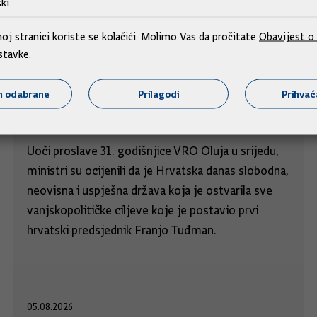
ki
j stranici koriste se kolačići. Molimo Vas da pročitate
Obavijest o 
stavke.
m odabrane
Prilagodi
Prihva
Hrvatska je danas slobodna, neovisna i
uspješna država
Uoči proslave 31. godišnjice VRO Oluja u srijedu,
ministri su ocijenili da je Hrvatska danas slobodna,
neovisna i uspješna država koja je ostvarila sve
vanjskopolitičke ciljeve koje je postavio prvi
hrvatski predsjednik Franjo Tuđman.
05.08.2026.