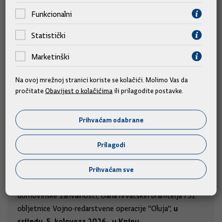
Funkcionalni
Statistički
Marketinški
Na ovoj mrežnoj stranici koriste se kolačići. Molimo Vas da
pročitate
Obavijest o kolačićima
ili prilagodite postavke.
Prihvaćam odabrane
Predsjednik i članovi Vlade na obilježavanju
Prilagodi
obljetnice "Oluje"
Prihvaćam sve
Predsjednik Vlade Andrej Plenković i članovi Vlade
sudjelovat će na obilježavanju Dana pobjede i
domovinske zahvalnosti, Dana hrvatskih branitelja i 31.
u
obljetnice Vojno-redarstvene operacije "Oluja",
srijedu, 5. kolovoza 2026., u Kninu.