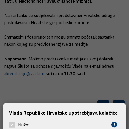
sati, u Nacionalnoj i sveučilišnoj knjižnici
.
Na sastanku će sudjelovati i predstavnici Hrvatske udruge
poslodavaca i Hrvatske gospodarske komore.
Snimatelji i fotoreporteri mogu snimiti početak sastanka
nakon kojeg su predviđene izjave za medije.
Napomena
: Molimo predstavnike medija da svoj dolazak
najave Službi za odnose s javnošću Vlade na e-mail adresu
sutra do 11.30 sati
akreditacije@vlada.hr
.
Slične vijesti
Vlada Republike Hrvatske upotrebljava kolačiće
Nužni