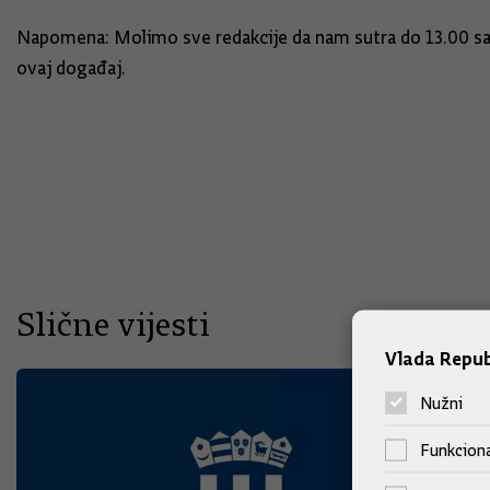
Napomena: Molimo sve redakcije da nam sutra do 13.00 sa
ovaj događaj.
Slične vijesti
Vlada Repub
Nužni
Funkciona