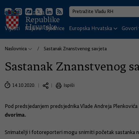
Vijesti
Najave
Sjednice
Europska Hrvatska
Govori i
Naslovnica
Sastanak Znanstvenog savjeta
Sastanak Znanstvenog sa
14.10.2020.
Ispiši
Pod predsjedanjem predsjednika Vlade Andreja Plenkovića
dvorima.
Snimatelji i fotoreporteri mogu snimiti početak sastanka 