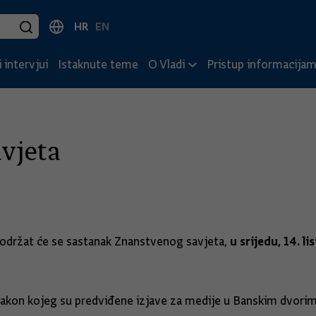
HR
EN
 intervjui
Istaknute teme
O Vladi
Pristup informacija
vjeta
u srijedu, 14. l
 održat će se sastanak Znanstvenog savjeta,
nakon kojeg su predviđene izjave za medije u Banskim dvorim