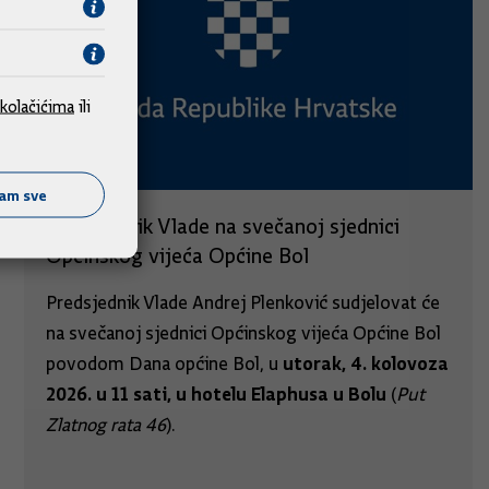
kolačićima
ili
ćam sve
Predsjednik Vlade na svečanoj sjednici
Općinskog vijeća Općine Bol
Predsjednik Vlade Andrej Plenković sudjelovat će
na svečanoj sjednici Općinskog vijeća Općine Bol
utorak, 4. kolovoza
povodom Dana općine Bol, u
2026. u 11 sati, u hotelu Elaphusa u Bolu
(
Put
Zlatnog rata 46
).