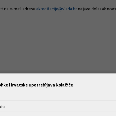
ti na e-mail adresu
akreditacije@vlada.hr
najave dolazak novina
like Hrvatske upotrebljava kolačiće
lni