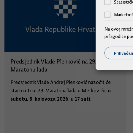
Statističk
Marketinš
Na ovoj mrežno
prilagodite po
Prihvaća
Predsjednik Vlade Plenković na 29.
Maratonu lađa
Predsjednik Vlade Andrej Plenković nazočit će
u
startu utrke 29. Maratona lađa u Metkoviću,
subotu, 8. kolovoza 2026. u 17 sati.