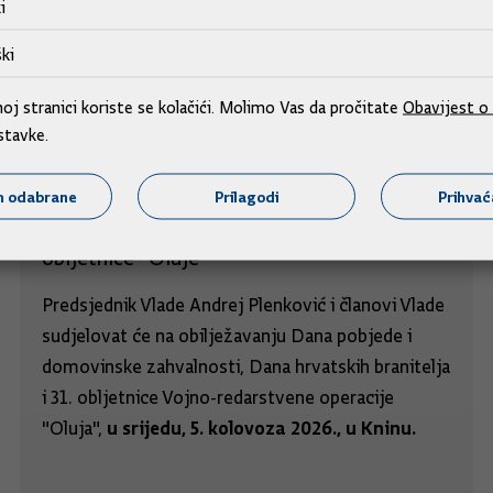
i
ki
j stranici koriste se kolačići. Molimo Vas da pročitate
Obavijest o 
stavke.
m odabrane
Prilagodi
Prihva
Predsjednik i članovi Vlade na obilježavanju
obljetnice "Oluje"
Predsjednik Vlade Andrej Plenković i članovi Vlade
sudjelovat će na obilježavanju Dana pobjede i
domovinske zahvalnosti, Dana hrvatskih branitelja
i 31. obljetnice Vojno-redarstvene operacije
u srijedu, 5. kolovoza 2026., u Kninu.
"Oluja",