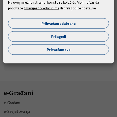
obljetnice "Oluje"
Na ovoj mrežnoj stranici koriste se kolačići. Molimo Vas da
pročitate
Obavijest o kolačićima
ili prilagodite postavke.
Predsjednik Vlade Andrej Plenković i članovi Vlade
sudjelovat će na obilježavanju Dana pobjede i
Prihvaćam odabrane
domovinske zahvalnosti, Dana hrvatskih branitelja i 31.
u
obljetnice Vojno-redarstvene operacije "Oluja",
Prilagodi
srijedu, 5. kolovoza 2026., u Kninu.
05.08.2026.
Prihvaćam sve
e-Građani
e-Građani
e-Savjetovanja