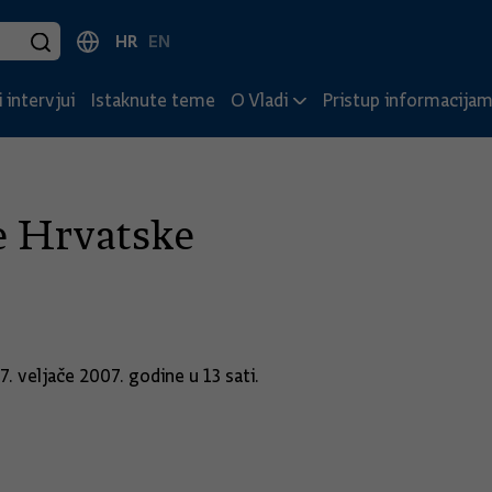
HR
EN
 intervjui
Istaknute teme
O Vladi
Pristup informacija
e Hrvatske
. veljače 2007. godine u 13 sati.