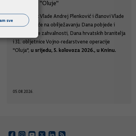
obljetnice "Oluje"
Predsjednik Vlade Andrej Plenković i članovi Vlade
ćam sve
sudjelovat će na obilježavanju Dana pobjede i
domovinske zahvalnosti, Dana hrvatskih branitelja
i 31. obljetnice Vojno-redarstvene operacije
u srijedu, 5. kolovoza 2026., u Kninu.
"Oluja",
05.08.2026.