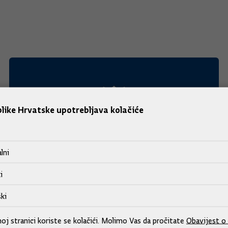
like Hrvatske upotrebljava kolačiće
lni
i
ki
Predsjednik Vlade Plenković na 29.
j stranici koriste se kolačići. Molimo Vas da pročitate
Obavijest o 