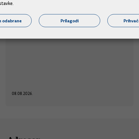
Maratonu lađa
stavke.
Predsjednik Vlade Andrej Plenković nazočit će
m odabrane
Prilagodi
Prihva
u
startu utrke 29. Maratona lađa u Metkoviću,
subotu, 8. kolovoza 2026. u 17 sati.
08.08.2026.