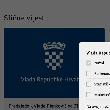
Slične vijesti
Vlada Repub
Nužni
Funkciona
Statističk
Marketinš
Predsjednik Vlade Plenković na 311. Sinjskoj
Na ovoj mrežno