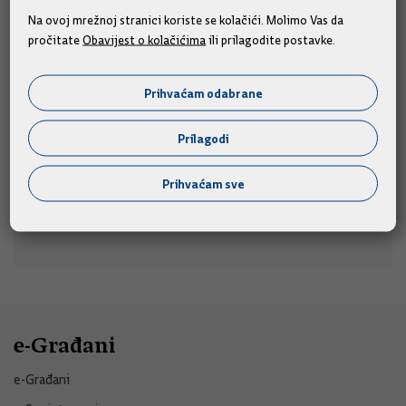
Na ovoj mrežnoj stranici koriste se kolačići. Molimo Vas da
alci
pročitate
Obavijest o kolačićima
ili prilagodite postavke.
Predsjednik Vlade Andrej Plenković prisustvovat će 311.
u nedjelju, 9. kolovoza 2026.
Sinjskoj alci,
Prihvaćam odabrane
09.08.2026.
Prilagodi
Prihvaćam sve
e-Građani
e-Građani