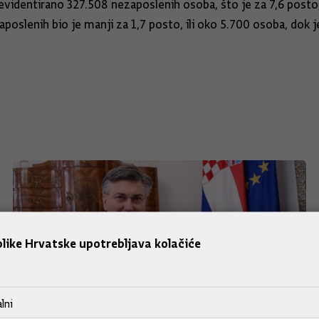
 evidentirano 327.508 nezaposlenih osoba, što je za 7,6 post
aposlenih bio je manji za 1,7 posto, ili oko 5.700 osoba, dok 
like Hrvatske upotrebljava kolačiće
lni