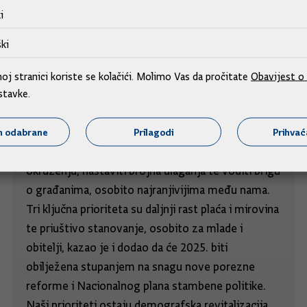
i
ki
2024. ćemo završiti s gospodarskim
j stranici koriste se kolačići. Molimo Vas da pročitate
Obavijest o 
rastom od 3,6%, jednim od najbržih u EU
stavke.
U razgovoru za Novi list premijer je kazao da je
Vladi u 2025. godini cilj osigurati financijsku
m odabrane
Prilagodi
Prihva
stabilnost Hrvatske u nesigurnom globalnom
okruženju, nastaviti brojna ulaganja te voditi brigu
o građanima, osobito najranjivijima među nama.
Tri ključna prioriteta su daljnji rast plaća i mirovina
te priuštivo stanovanje, osobito za mlade i
obitelji, kazao je i dodao da će 2025. biti
obilježena stupanjem na snagu nove porezne
reforme i Nacionalnog plana stambene politike.
Naši prioriteti ostaju demografska revitalizacija,