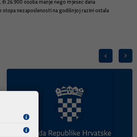
o, ili 26.900 osoba manje nego mjesec dana
je stopa nezaposlenosti na godišnjoj razini ostala