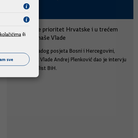
BiH ostaje prioritet Hrvatske i u trećem
kolačićima
ili
mandatu naše Vlade
U povodu radog posjeta Bosni i Hercegovini,
predsjednik Vlade Andrej Plenković dao je intervju
ćam sve
za Večernji list BiH.