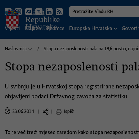
Vijesti
Najave
Sjednice
Europska Hrvatska
Govori i
Naslovnica
Stopa nezaposlenosti pala na 19,6 posto, najni
Stopa nezaposlenosti pala
U svibnju je u Hrvatskoj stopa registrirane nezaposle
objavljeni podaci Državnog zavoda za statistiku.
23.06.2014.
Ispiši
To je već treći mjesec zaredom kako stopa nezaposlenosti