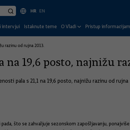
HR
EN
 intervjui
Istaknute teme
O Vladi
Pristup informacija
žu razinu od rujna 2013.
 na 19,6 posto, najnižu ra
nosti pala s 21,1 na 19,6 posto, najnižu razinu od rujn
 pada, što se zahvaljuje sezonskom zapošljavanju, ponajviš