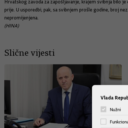
Hrvatskog zavoda za zapošljavanje, krajem svibnja bilo je
prije. U usporedbi, pak, sa svibnjem prošle godine, broj nez
nepromijenjena.
(HINA)
Slične vijesti
Vlada Repub
Nužni
Funkciona