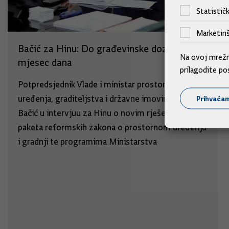
Statističk
Marketinš
Bačić za Hinu: Do građevinske dozvole za
Na ovoj mrežno
mjesec dana
prilagodite po
Potpredsjednik Vlade i ministar prostornog
uređenja, graditeljstva i državne imovine Branko
Prihvaća
Bačić u intervjuu za Hinu o novim rješenjima
paketa reformskih zakona o prostornom uređenju
i gradnji te programima Ministarstva