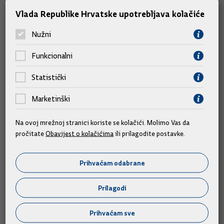
Nacrt konačnog prijedloga zakona o tržištu nafte i naftnih
Vlada Republike Hrvatske upotrebljava kolačiće
derivata
Nacrt konačnog prijedloga zakona o tržištu plina
Nužni
Funkcionalni
Nacrt konačnog prijedloga zakona o energiji
Statistički
Nacrt konačnog prijedloga zakona o o tržištu električne
Marketinški
energije
Na ovoj mrežnoj stranici koriste se kolačići. Molimo Vas da
Nacrt konačnog prijedloga zakona o regulaciji energetskih
pročitate
Obavijest o kolačićima
ili prilagodite postavke.
djelatnosti
Prihvaćam odabrane
Nacrt konačnog prijedloga zakona o tržištu nafte i naftnih
derivata
Prilagodi
Nacrt konačnog prijedloga zakona o tržištu plina
Prihvaćam sve