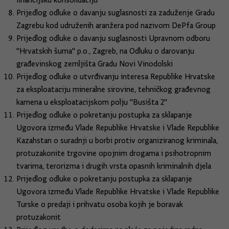
financijsku konsolidaciju
Prijedlog odluke o davanju suglasnosti za zaduženje Gradu
Zagrebu kod udruženih aranžera pod nazivom DePfa Group
Prijedlog odluke o davanju suglasnosti Upravnom odboru
"Hrvatskih šuma" p.o., Zagreb, na Odluku o darovanju
građevinskog zemljišta Gradu Novi Vinodolski
Prijedlog odluke o utvrđivanju interesa Republike Hrvatske
za eksploataciju mineralne sirovine, tehničkog građevnog
kamena u eksploatacijskom polju "Busišta 2"
Prijedlog odluke o pokretanju postupka za sklapanje
Ugovora između Vlade Republike Hrvatske i Vlade Republike
Kazahstan o suradnji u borbi protiv organiziranog kriminala,
protuzakonite trgovine opojnim drogama i psihotropnim
tvarima, terorizma i drugih vrsta opasnih kriminalnih djela
Prijedlog odluke o pokretanju postupka za sklapanje
Ugovora između Vlade Republike Hrvatske i Vlade Republike
Turske o predaji i prihvatu osoba kojih je boravak
protuzakonit