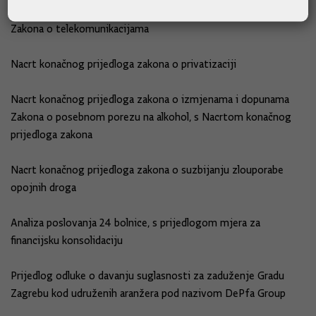
Nacrt konačnog prijedloga zakona o izmjenama i dopunama
Zakona o telekomunikacijama
Nacrt konačnog prijedloga zakona o privatizaciji
Nacrt konačnog prijedloga zakona o izmjenama i dopunama
Zakona o posebnom porezu na alkohol, s Nacrtom konačnog
prijedloga zakona
Nacrt konačnog prijedloga zakona o suzbijanju zlouporabe
opojnih droga
Analiza poslovanja 24 bolnice, s prijedlogom mjera za
financijsku konsolidaciju
Prijedlog odluke o davanju suglasnosti za zaduženje Gradu
Zagrebu kod udruženih aranžera pod nazivom DePfa Group