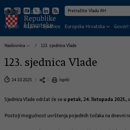
Vijesti
Najave
Sjednice
Europska Hrvatska
Govori i
Naslovnica
123. sjednica Vlade
123. sjednica Vlade
24.10.2025.
Ispiši
u petak, 24. listopada 2025., u
Sjednica Vlade održat će se
Postoji mogućnost uvrštenja pojedinih točaka na dnevni re