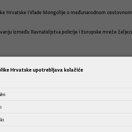
Republike Hrvatske i Vlade Mongolije o međunarodnom
nju između Ravnateljstva policije i Europske mreže željezni
ih snaga
epublike Hrvatske nad održavanjem pete Konferencije
like Hrvatske upotrebljava kolačiće
lni
komisije za kontrolu postupaka javne 
lno-dokumentacijskog centra Domovinsko
i
ki