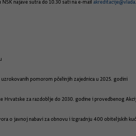
 NSK najave sutra do 10.30 sati na e-mail
akreditacije@vlada
026. godinu
niranje šteta uzrokovanih pomorom pčelinjih z
blike Hrvatske za razdoblje do 2030. godine i provedbenog 
sklapanje ugovora o javnoj nabavi za obnovu i i