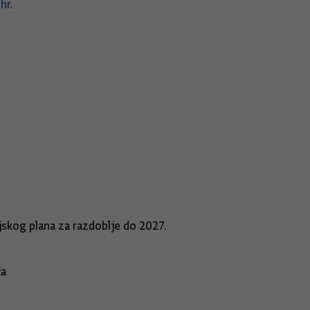
.hr
.
ajednica u 2025. godini
Akcijskog plana za razdoblje do 2027.
zgradnju 400 obiteljskih kuća