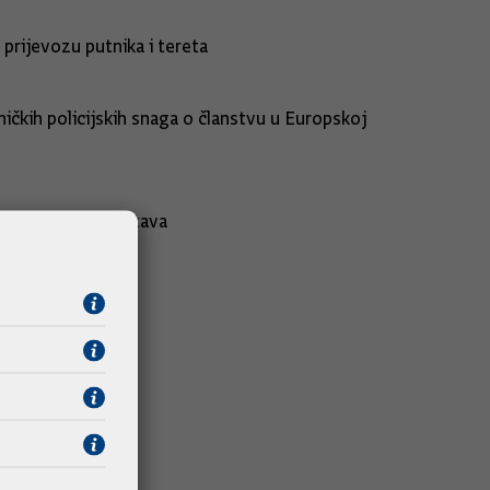
 cestovnom prijevozu putnika i tereta
čkih policijskih snaga o članstvu u Europskoj
 o sigurnosti informacijskih sustava
nabave za 2024. godinu
g rata za 2024.