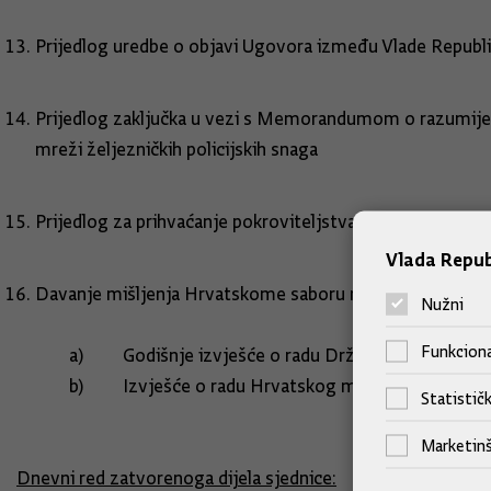
Prijedlog uredbe o objavi Ugovora između Vlade 
Prijedlog zaključka u vezi s Memorandumom o razumijeva
mreži željezničkih policijsk
Prijedlog za prihvaćanje pokroviteljstva Vlade R
Vlada Repub
Davanje mišljenja Hrvatskome saboru na:
Nužni
Funkciona
a) Godišnje izvješće o radu Državne 
b) Izvješće o radu Hrvatskog memorija
Statističk
Marketinš
Dnevni red zatvorenoga dijela sjednice: