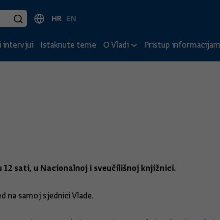
HR
EN
 intervjui
Istaknute teme
O Vladi
Pristup informacija
 12 sati, u Nacionalnoj i sveučilišnoj knjižnici.
d na samoj sjednici Vlade.