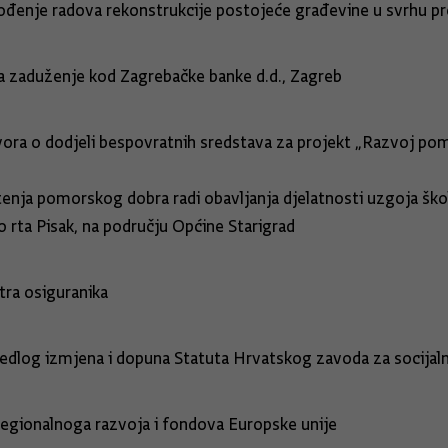
ođenje radova rekonstrukcije postojeće građevine u svrhu pre
ti Gradu Karlovcu za zaduženje kod Zagre
vora o dodjeli bespovratnih sredstava za projekt „Razvoj pom
 II“
enja pomorskog dobra radi obavljanja djelatnosti uzgoja školj
 rta Pisak, na području Općine Starigrad
tra osiguranika
snosti na Prijedlog izmjena i dopuna Statuta H
u Ministarstva regionalnoga razvoja i fond