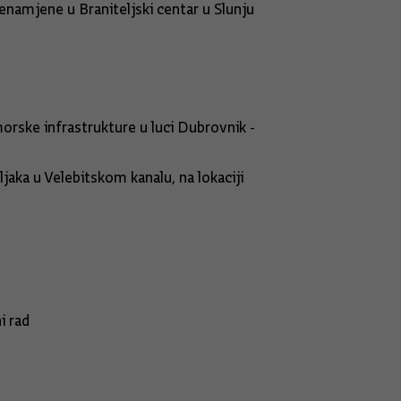
namjene u Braniteljski centar u Slunju
bačke banke d.d., Zagreb
orske infrastrukture u luci Dubrovnik -
aka u Velebitskom kanalu, na lokaciji
rvatskog zavoda za socijalni rad
ova Europske unije