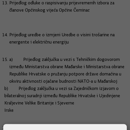
Prijedlog odluke o raspisivanju prijevremenih izbora za
članove Općinskog vijeća Općine Čeminac
Prijedlog uredbe o izmjeni Uredbe o visini trošarine na
energente i električnu energiju
a) Prijedlog zaključka u vezi s Tehničkim dogovorom
između Ministarstva obrane Mađarske i Ministarstva obrane
Republike Hrvatske o pružanju potpore države domaćina u
okviru aktivnosti ojačane budnosti NATO-a u Mađarskoj
b) Prijedlog zaključka u vezi sa Zajedničkom izjavom o
bilateralnoj suradnji između Republike Hrvatske i Ujedinjene
Kraljevine Velike Britanije i Sjeverne
Irske
Nacrt prijedloga godišnjeg izvještaja o izvršenju Državnog