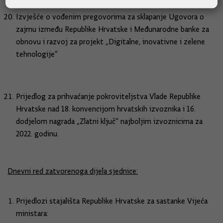
Izvješće o vođenim pregovorima za sklapanje Ugovora o
zajmu između Republike Hrvatske i Međunarodne banke za
obnovu i razvoj za projekt „Digitalne, inovativne i zelene
tehnologije“
Prijedlog za prihvaćanje pokroviteljstva Vlade Republike
Hrvatske nad 18. konvencijom hrvatskih izvoznika i 16.
dodjelom nagrada „Zlatni ključ“ najboljim izvoznicima za
2022. godinu.
Dnevni red zatvorenoga dijela sjednice:
Prijedlozi stajališta Republike Hrvatske za sastanke Vijeća
ministara: