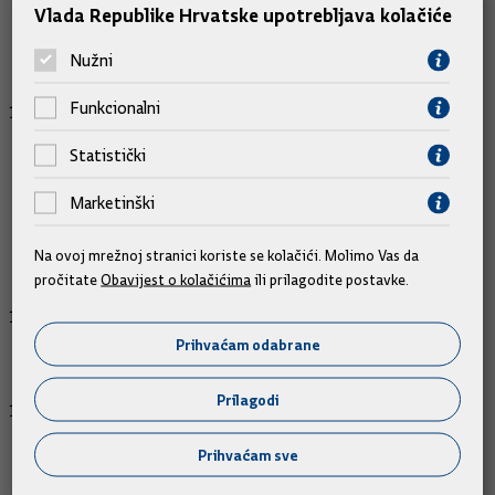
Vlada Republike Hrvatske upotrebljava kolačiće
proračuna Republike Hrvatske za 2022.
godinu
Nužni
Funkcionalni
Davanje mišljenja Hrvatskome saboru na Prijedlog zaključka
o obvezi Vlade Republike Hrvatske da izradi nacionalni
Statistički
kurikulum, kurikulum nastavnih predmeta, nastavni plan i
program kojima se u osnovne i srednje škole uvodi spolni
Marketinški
odgoj (predlagatelj: Klub zastupnika Socijaldemokrati u
Hrvatskome saboru)
Na ovoj mrežnoj stranici koriste se kolačići. Molimo Vas da
pročitate
Obavijest o kolačićima
ili prilagodite postavke.
Prijedlog izvješća o radu policije u 2022. godini
Prihvaćam odabrane
Prilagodi
Izvješće o provedbi Nacionalnog programa reformi 2022. za
razdoblje studeni 2022. – travanj 2023.
Prihvaćam sve