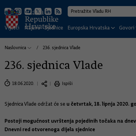
Vijesti
Najave
Sjednice
Europska Hrvatska
Govori i
Naslovnica
236. sjednica Vlade
236. sjednica Vlade
18.06.2020.
Ispiši
u četvrtak, 18. lipnja 2020. g
Sjednica Vlade održat će se
Postoji mogućnost uvrštenja pojedinih točaka na dnevn
Dnevni red otvorenoga dijela sjednice