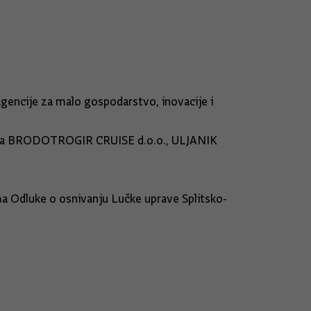
encije za malo gospodarstvo, inovacije i
uštva BRODOTROGIR CRUISE d.o.o., ULJANIK
a Odluke o osnivanju Lučke uprave Splitsko-
he bank d.d., Rijeka