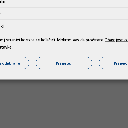
lni
i
ki
rvatska preuzima pravnu
j stranici koriste se kolačići. Molimo Vas da pročitate
Obavijest o 
stavke.
m odabrane
Prilagodi
Prihva