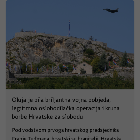
Oluja je bila briljantna vojna pobjeda,
legitimna oslobodilačka operacija i kruna
borbe Hrvatske za slobodu
Pod vodstvom prvoga hrvatskog predsjednika
Franje Tuđmana, hrvatski su branitelji, Hrvatska