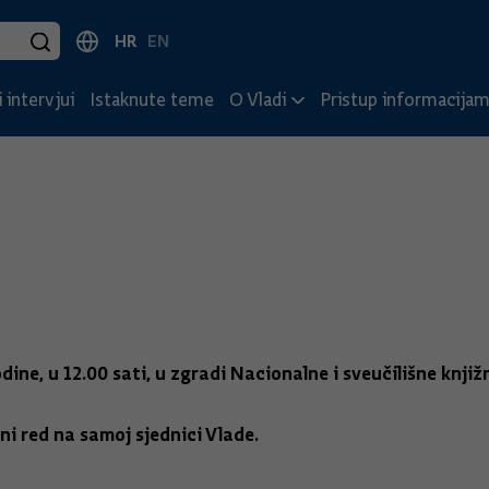
HR
EN
 intervjui
Istaknute teme
O Vladi
Pristup informacija
odine, u 12.00 sati, u zgradi Nacionalne i sveučilišne knji
i red na samoj sjednici Vlade.