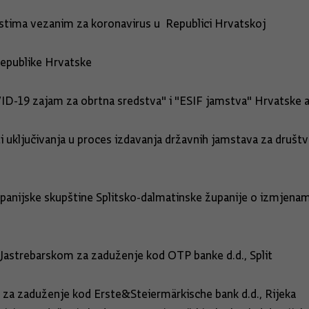
tima vezanim za koronavirus u Republici Hrvatskoj
te Republike Hrvatske
19 zajam za obrtna sredstva" i "ESIF jamstva" Hrvatske ag
i uključivanja u proces izdavanja državnih jamstava za dr
ts d.o.o.
anijske skupštine Splitsko-dalmatinske županije o izmjenam
strebarskom za zaduženje kod OTP banke d.d., Split
du Novalji za zaduženje kod Erste&Steiermärkisc