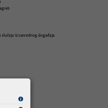
a
agreb
rne pravne pomoći za 2020.
jima u slučaju izvanrednog događaja
j suradnji
ilno zrakoplovstvo za 2019.
26. do 28. lipnja 2020.)