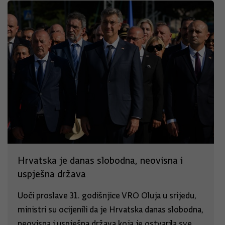
Hrvatska je danas slobodna, neovisna i
uspješna država
Uoči proslave 31. godišnjice VRO Oluja u srijedu,
ministri su ocijenili da je Hrvatska danas slobodna,
neovisna i uspješna država koja je ostvarila sve