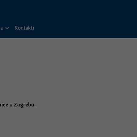
ma
Kontakti
žnice u Zagrebu
.