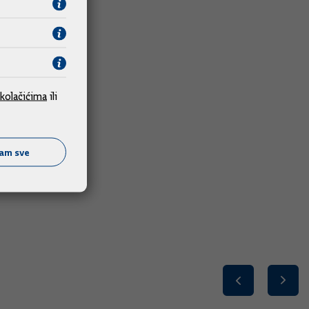
kolačićima
ili
ćam sve