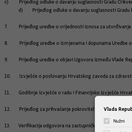
c) Prijedlog odluke o davanju suglasnosti Gradu Crikveni
d) Prijedlog odluke o davanju suglasnosti Gradu Ku
7. Prijedlog uredbe o vrijednosti iznosa 
8. Prijedlog uredbe o izmjenama i dopunama Uredbe o
9. Prijedlog uredbe o objavi Ugovora između Vlade
10. Izvješće o poslovanju Hrvatskog zavoda za zdrav
11. Godišnje izvješće o radu i Financ
Vlada Repub
12. Prijedlog za prihvaćanje pokroviteljstva Vlade Re
Nužni
13. Verifikacija odgovora na zastupnička pitanja postavlj