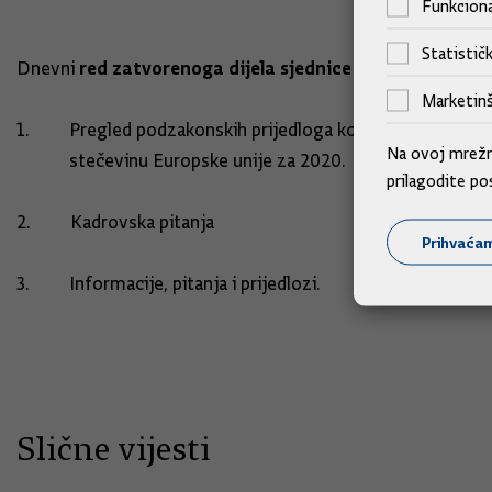
Funkciona
Statističk
red zatvorenoga dijela sjednice
Dnevni
Marketinš
1. Pregled podzakonskih prijedloga kojima Republika H
Na ovoj mrežno
stečevinu Europske unije za 2020.
prilagodite po
2. Kadrovska pitanja
Prihvaća
3. Informacije, pitanja i prijedlozi.
Slične vijesti