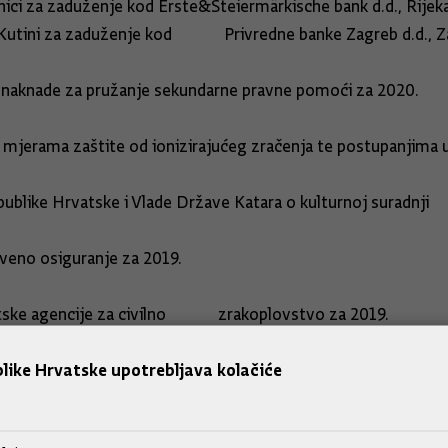
ci za zaduženje kod Erste&Steiermärkische bank d.d., Rijek
tini za zaduženje kod Privredne banke Zagreb d.d., Z
za utvrđivanje naknade za pružanje sekunda
 mjerama zaštite od ionizirajućeg zračenja te postupan
 Republike Hrvatske i Vlade Države Katara o kulturno
stveno osiguranje za 2019.
ijsko izvješće Hrvatske agencije za civ
like Hrvatske upotrebljava kolačiće
publike Hrvatske nad 52. "Picokijadom" (Grad Đurđevac, 
ena Vladi Republike Hrvatske: