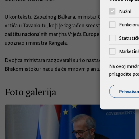
Nužni
U kontekstu Zapadnog Balkana, ministar Grlić Radman je na
Funkciona
vrtića u Tavankutu, koji je izgrađen sredstvima hrvatske V
zaštitu nacionalnih manjina Vijeća Europe te Sporazuma izm
Statističk
upoznao i ministra Rangela.
Marketinš
Dvojica ministara razgovarali su i o nastavku potpore Ukraj
Na ovoj mrežno
Bliskom istoku i nadu da će mirovni plan zaživjeti.
prilagodite po
Foto galerija
Prihvaća