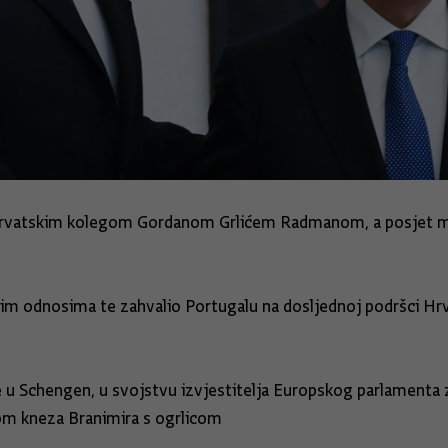
hrvatskim kolegom Gordanom Grlićem Radmanom, a posjet mini
lnim odnosima te zahvalio Portugalu na dosljednoj podršci Hr
e u Schengen, u svojstvu izvjestitelja Europskog parlament
om kneza Branimira s ogrlicom