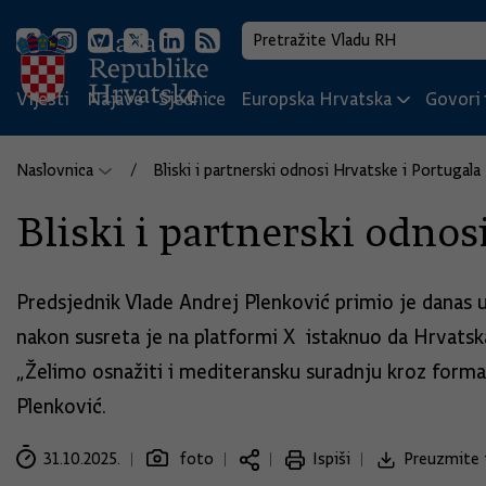
Vijesti
Najave
Sjednice
Europska Hrvatska
Govori i
Naslovnica
Bliski i partnerski odnosi Hrvatske i Portugala
Bliski i partnerski odnos
Predsjednik Vlade Andrej Plenković primio je danas 
nakon susreta je na platformi X istaknuo da Hrvatska
„Želimo osnažiti i mediteransku suradnju kroz forma
Plenković.
31.10.2025.
foto
Ispiši
Preuzmite 