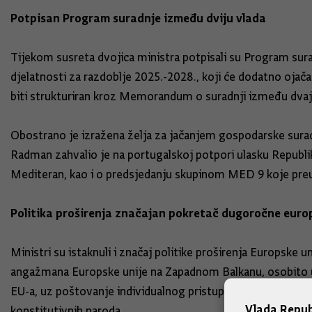
Potpisan Program suradnje između dviju vlada
Tijekom susreta dvojica ministra potpisali su Program surad
djelatnosti za razdoblje 2025.-2028., koji će dodatno ojačat
biti strukturiran kroz Memorandum o suradnji između dvaj
Obostrano je izražena želja za jačanjem gospodarske suradn
Radman zahvalio je na portugalskoj potpori ulasku Republik
Mediteran, kao i o predsjedanju skupinom MED 9 koje pre
Politika proširenja značajan pokretač dugoročne europ
Ministri su istaknuli i značaj politike proširenja Europsk
angažmana Europske unije na Zapadnom Balkanu, osobito u k
EU-a, uz poštovanje individualnog pristupa temeljenog na 
Vlada Repub
konstitutivnih naroda.