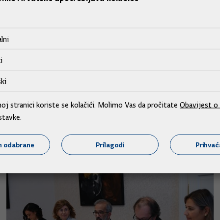
 zajedničkoj konferenciji za medije ponovno istaknuo proble
lni
lade. „Takav odnos prema hrvatskoj manjini u Republici Srbiji
eđu Republike Hrvatske i Republike Srbije o zaštiti prava ma
i
ki
ini i nužnosti dosljedne provedbe sankcija protiv Rusije te iz
j stranici koriste se kolačići. Molimo Vas da pročitate
Obavijest o 
stavke.
m odabrane
Prilagodi
Prihva