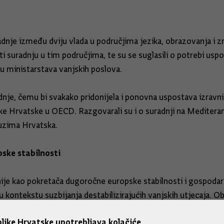
nje između dviju vlada u područjima jezika, obrazovanja i zna
i suradnju u tim područjima, te su se suglasili o potrebi uspo
u ministarstava vanjskih poslova.
je, čemu bi svakako pridonijela i ponovna uspostava izravnih 
e Hrvatske u OECD. Razgovarali su i o suradnji na Mediteranu
uzima Hrvatska.
ske stabilnosti
e unije kao pokretača dugoročne europske stabilnosti i gospoda
ontekstu suzbijanja destabilizirajućih vanjskih utjecaja. Ob
ispunjavanju kriterija, posebno u vezi s Bosnom i Hercegovin
like Hrvatske upotrebljava kolačiće