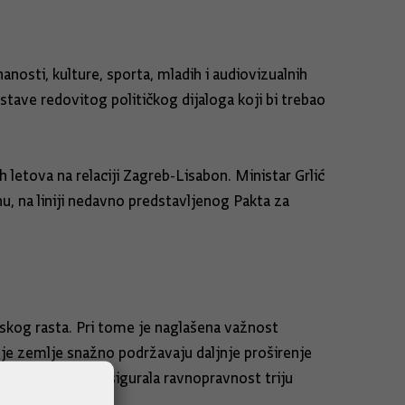
nosti, kulture, sporta, mladih i audiovizualnih
stave redovitog političkog dijaloga koji bi trebao
letova na relaciji Zagreb-Lisabon. Ministar Grlić
, na liniji nedavno predstavljenog Pakta za
rskog rasta. Pri tome je naglašena važnost
je zemlje snažno podržavaju daljnje proširenje
om, kako bi se osigurala ravnopravnost triju