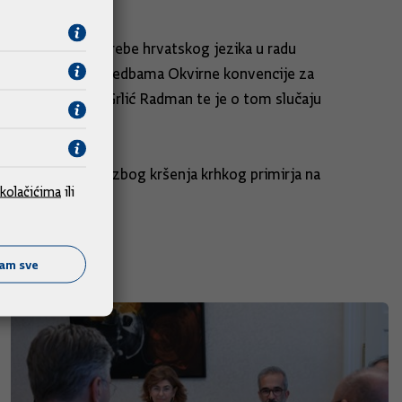
matiziranje upotrebe hrvatskog jezika u radu
 nije u skladu s odredbama Okvirne konvencije za
njina“, kazao je Grlić Radman te je o tom slučaju
razili zabrinutost zbog kršenja krhkog primirja na
kolačićima
ili
ćam sve