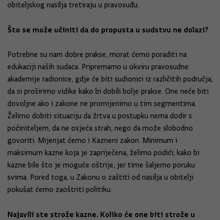
obiteljskog nasilja tretiraju u pravosuđu.
Što se može učiniti da do propusta u sudstvu ne dolazi?
Potrebne su nam dobre prakse, morat ćemo poraditi na
edukaciji naših sudaca. Pripremamo u okviru pravosudne
akademije radionice, gdje će biti sudionici iz različitih područja,
da si proširimo vidike kako bi dobili bolje prakse. One neće biti
dovoljne ako i zakone ne promijenimo u tim segmentima.
Želimo dobiti situaciju da žrtva u postupku nema dodir s
počiniteljem, da ne osjeća strah, nego da može slobodno
govoriti. Mijenjat ćemo i Kazneni zakon. Minimum i
maksimum kazne koja je zapriječena, želimo podići, kako bi
kazne bile što je moguće oštrije, jer time šaljemo poruku
svima. Pored toga, u Zakonu o zaštiti od nasilja u obitelji
pokušat ćemo zaoštriti politiku.
Najavili ste strože kazne. Koliko će one biti strože u