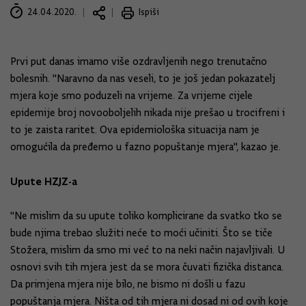
24.04.2020.
Ispiši
Prvi put danas imamo više ozdravljenih nego trenutačno
bolesnih. "Naravno da nas veseli, to je još jedan pokazatelj
mjera koje smo poduzeli na vrijeme. Za vrijeme cijele
epidemije broj novooboljelih nikada nije prešao u trocifreni i
to je zaista raritet. Ova epidemiološka situacija nam je
omogućila da pređemo u fazno popuštanje mjera", kazao je.
Upute HZJZ-a
"Ne mislim da su upute toliko komplicirane da svatko tko se
bude njima trebao služiti neće to moći učiniti. Što se tiče
Stožera, mislim da smo mi već to na neki način najavljivali. U
osnovi svih tih mjera jest da se mora čuvati fizička distanca.
Da primjena mjera nije bilo, ne bismo ni došli u fazu
popuštanja mjera. Ništa od tih mjera ni dosad ni od ovih koje