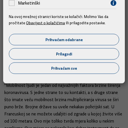
Marketinški
koji je u ovom trenutku relevantan i za koji se možete
uhvatiti i reći - naše mjere daju rezultate ili ne daju".
Na ovoj mrežnoj stranici koriste se kolačići. Molimo Vas da
pročitate
Obavijest o kolačićima
ili prilagodite postavke.
E-propusnice
Prihvaćam odabrane
"Kao što sam kazao, mi kontinuirano pratimo epidemiološko
stanje. Ukoliko se stvari nastave odvijati u ovim nekim
Prilagodi
brojkama, mi bi to onda vjerojatno zadržali. Kad se bude
otvarao međužupanijski prijevoz, onda ćemo vidjeti jesu li
Prihvaćam sve
propusnice potrebne", rekao je ministar.
"Mobilnost ljudi je jedan od najvažnijih faktora brzine širenja
koronavirusa. S jedne strane to su kontakti, a s druge strane
što imate veću mobilnost brzina multipliciranja virusa se širi
puno brže. Brojne države su uvele nekakav policijski sat. U
Francuskoj se ne možete udaljiti od zgrade u kojoj živite više
od 100 metara. Ovo nije toliko tvrda mjera koliko u nekim