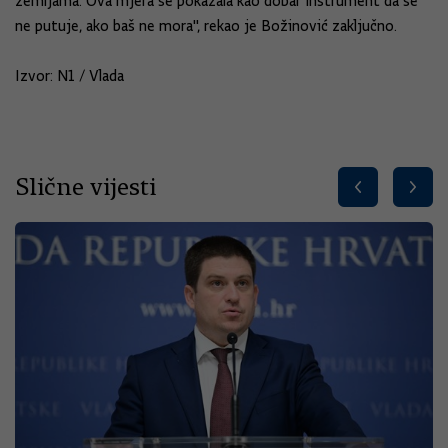
zemljama. Ova mjera se pokazala kao dobar instrument da se
ne putuje, ako baš ne mora", rekao je Božinović zaključno.
Izvor: N1 / Vlada
Slične vijesti