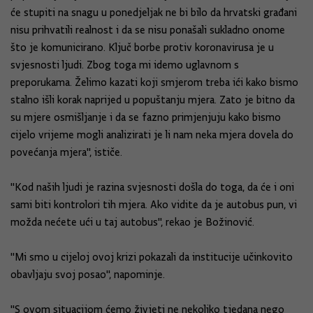
će stupiti na snagu u ponedjeljak ne bi bilo da hrvatski građani
nisu prihvatili realnost i da se nisu ponašali sukladno onome
što je komunicirano. Ključ borbe protiv koronavirusa je u
svjesnosti ljudi. Zbog toga mi idemo uglavnom s
preporukama. Želimo kazati koji smjerom treba ići kako bismo
stalno išli korak naprijed u popuštanju mjera. Zato je bitno da
su mjere osmišljanje i da se fazno primjenjuju kako bismo
cijelo vrijeme mogli analizirati je li nam neka mjera dovela do
povećanja mjera", ističe.
"Kod naših ljudi je razina svjesnosti došla do toga, da će i oni
sami biti kontrolori tih mjera. Ako vidite da je autobus pun, vi
možda nećete ući u taj autobus", rekao je Božinović.
"Mi smo u cijeloj ovoj krizi pokazali da institucije učinkovito
obavljaju svoj posao", napominje.
"S ovom situacijom ćemo živjeti ne nekoliko tjedana nego