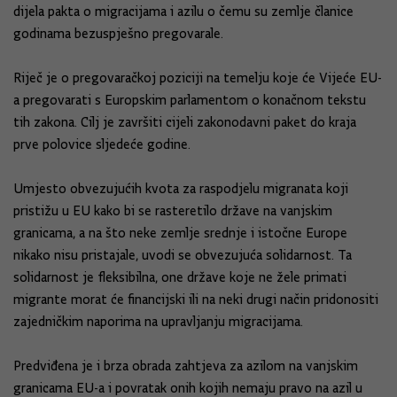
dijela pakta o migracijama i azilu o čemu su zemlje članice
godinama bezuspješno pregovarale.
Riječ je o pregovaračkoj poziciji na temelju koje će Vijeće EU-
a pregovarati s Europskim parlamentom o konačnom tekstu
tih zakona. Cilj je završiti cijeli zakonodavni paket do kraja
prve polovice sljedeće godine.
Umjesto obvezujućih kvota za raspodjelu migranata koji
pristižu u EU kako bi se rasteretilo države na vanjskim
granicama, a na što neke zemlje srednje i istočne Europe
nikako nisu pristajale, uvodi se obvezujuća solidarnost. Ta
solidarnost je fleksibilna, one države koje ne žele primati
migrante morat će financijski ili na neki drugi način pridonositi
zajedničkim naporima na upravljanju migracijama.
Predviđena je i brza obrada zahtjeva za azilom na vanjskim
granicama EU-a i povratak onih kojih nemaju pravo na azil u