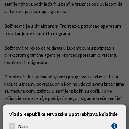
zemlje njihova podrijetla ili u zemlje tranzita pod uvjetom da
se te zemlje smatraju sigurnima.
Božinović je s direktorom Frontex-a potpisao sporazum
o vraćanju nezakonitih migranata
Božinović je rekao da je danas u Luxembourgu potpisao s
direktorom granične agencije Frontex sporazum o vraćanju
nezakonitih migranata.
“Frontex će biti jedna od glavnih poluga za sve članice EU-a
kada je u pitanju povratak onih koji ne udovoljavaju kriterijima
za međunarodnu zaštitu u zemlje iz kojih su došli. To ne
uključuje samo zemlje podrijetla nego i sigurne treće zemlje”,
kazao je.
Vlada Republike Hrvatske upotrebljava kolačiće
Dodao je da je Hrvatska uvijek govorila da treba razlikovati
Nužni
migrante od izbjeglica. “Legitimno je biti migrant, međutim