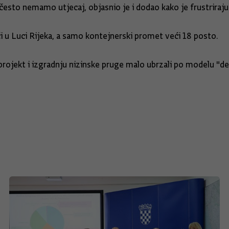
često nemamo utjecaj, objasnio je i dodao kako je frustriraju
ći u Luci Rijeka, a samo kontejnerski promet veći 18 posto.
 projekt i izgradnju nizinske pruge malo ubrzali po modelu "de