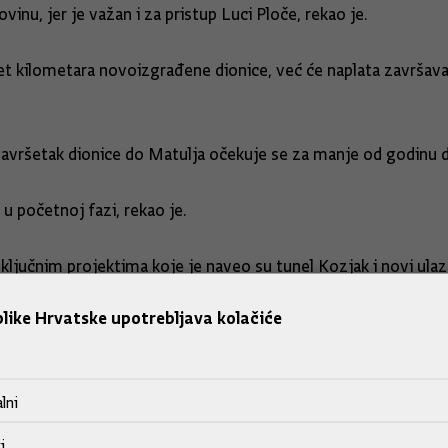
vinu, jer je važan i za pristup Luci Ploče, rekao je.
 pet kilometara novoizgrađene dionice, već će naplata završava
 završetak dionice do Matulja očekuje se za manje od godinu 
e u početnoj fazi, rekao je.
ključnim projektima koje je naveo su tunel Kozjak i novi ulaz 
like Hrvatske upotrebljava kolačiće
lni
utković je pojasnio kako se radi o beskontaktnom modelu koj
m kamera.
i