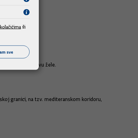
tajama, rekao je.
kolačićima
ili
ćam sve
oš nije onakva kakvu žele.
koj granici, na tzv. mediteranskom koridoru,