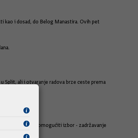
ti kao i dosad, do Belog Manastira. Ovih pet
dana.
u Split, ali i otvaranje radova brze ceste prema
i će korisnicima omogućiti izbor - zadržavanje