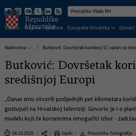
Vijesti
Najave
Sjednice
Europska Hrvatska
Govori i
Naslovnica
Butković: Dovršetak koridora 5C važan za inte
Butković: Dovršetak kor
središnjoj Europi
„Danas smo otvorili posljednjih pet kilometara korid
gostujući na Hrvatskoj televiziji. Govorio je i o pl
modelu koji će korisnicima omogućiti izbor - zadrž
06.10.2025.
Ispiši
Preuzmite fotografiju