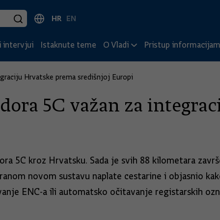
HR
EN
 intervjui
Istaknute teme
O Vladi
Pristup informacija
graciju Hrvatske prema središnjoj Europi
idora 5C važan za integra
ora 5C kroz Hrvatsku. Sada je svih 88 kilometara završ
aniranom novom sustavu naplate cestarine i objasnio k
avanje ENC-a ili automatsko očitavanje registarskih o