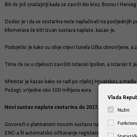
Bit će još značajniji kada se završi dio kroz Bosnu i Hercego
Dodao je i da se cestarina neće naplaćivati na posljednjih
kilometara će biti izvan sustava naplate, kazao je.
Podsjetio je kako su obje cijevi tunela Učka obnovljene, a
Time će se u cijelosti završiti Istarski Ipsilon, a Istarski X j
Ministar je kazao kako se radi po cijeloj Hrvatskoj, a među 
Požegi, vrijedne oko 100 milijuna eura.
Vlada Repub
Novi sustav naplate cestarina do 2027.
Nužni
Funkciona
Govoreći o planiranom novom sustavu naplate cestarine, B
ENC-a ili automatsko očitavanje registarskih oznaka pute
Statističk