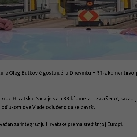
kture Oleg Butković gostujući u Dnevniku HRT-a komentirao j
kroz Hrvatsku. Sada je svih 88 kilometara završeno“, kazao je 
kom odlukom ove Vlade odlučeno da se završi.
ažan za integraciju Hrvatske prema središnjoj Europi.