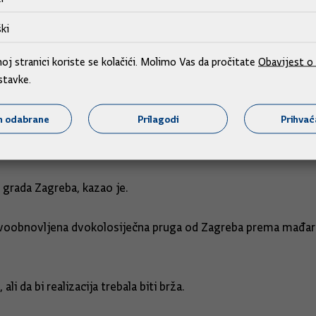
ki
 ili na prodajnim mjestima, najvjerojatnije na benzinskim pos
j stranici koriste se kolačići. Molimo Vas da pročitate
Obavijest o 
aživjeti početkom 2027. godine.
stavke.
m odabrane
Prilagodi
Prihva
utković istaknuo je da je napravljeno mnogo, ali da dinamika j
grada Zagreba, kazao je.
novoobnovljena dvokolosiječna pruga od Zagreba prema mađars
li da bi realizacija trebala biti brža.