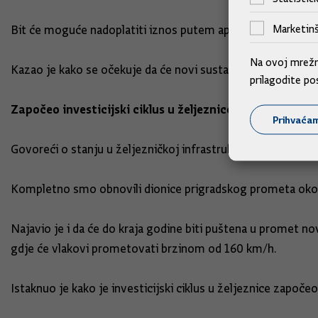
Marketinš
Bit će moguće nadoplatiti iznos putem aplikacije, interneta
Na ovoj mrežno
Kazao je kako se očekuje da će novi sustav u potpunosti z
prilagodite po
Započeo investicijski ciklus u željeznice
Prihvaća
Govoreći o stanju u željezničkoj infrastrukturi, ministar B
Kompletno smo obnovili dionice prigradskog prometa oko 
Najavio je i da će do kraja godine biti puštena u promet 
gdje će vlakovi prometovati brzinom od 160 km/h.
Istaknuo je kako je investicijski ciklus u željeznice započeo, a