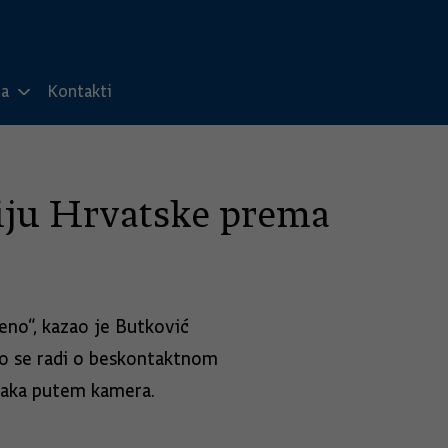
ma
Kontakti
ciju Hrvatske prema
eno“, kazao je Butković
ako se radi o beskontaktnom
znaka putem kamera.