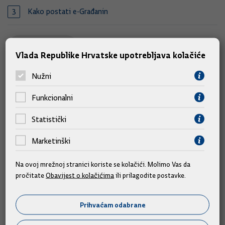
Kako postati e-Građanin
Prikaži više
Vlada Republike Hrvatske upotrebljava kolačiće
Nužni
Postanite e-Građani!
Funkcionalni
Pristupnica za ePASS i mToken vjerodajnice za e-
Statistički
Građane
PDF (111 kb)
Marketinški
Upute kako postati e-građanin izradili korisnici
Na ovoj mrežnoj stranici koriste se kolačići. Molimo Vas da
PDF (165 kb)
pročitate
Obavijest o kolačićima
ili prilagodite postavke.
Prihvaćam odabrane