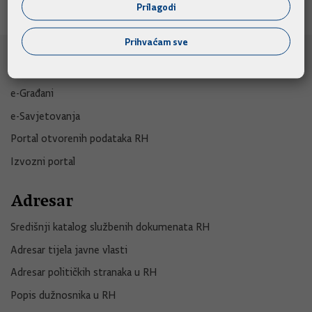
Prilagodi
Prihvaćam sve
e-Građani
e-Građani
e-Savjetovanja
Portal otvorenih podataka RH
Izvozni portal
Adresar
Središnji katalog službenih dokumenata RH
Adresar tijela javne vlasti
Adresar političkih stranaka u RH
Popis dužnosnika u RH