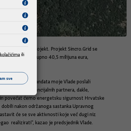
najinovativniji projekt. Projekt Sincro.Grid se
kolačićima
ili
S. Odobreno je ukupno 40,5 milijuna eura,
ćam sve
eme, na početku mandata moje Vlade poslali
 Hrvatska i potencijalnih partnera, dakle,
način povećat ćemo energetsku sigurnost Hrvatske
mo dobili nakon održanoga sastanka Upravnog
stavit će se sve aktivnosti koje već dugi niz
ao realizirati“, kazao je predsjednik Vlade.