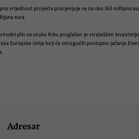
na vrijednost projekta procjenjuje se na oko 363 milijuna eur
ijuna eura.
 prirodni plin na otoku Krku proglašen je strateškim investic
eresa Europske Unije koji će omogućiti postupno jačanje Energ
a.
Adresar