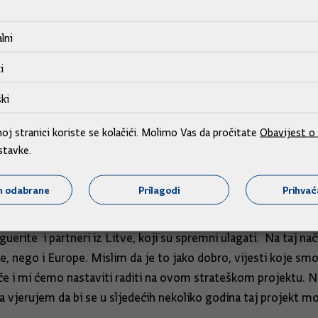
lni
i
ki
jenosa električne energije Sincro.Grid, koji je ocijenjen kao 
j stranici koriste se kolačići. Molimo Vas da pročitate
Obavijest o 
nsportnog sustava električne energije – HOPS, HEP ODS i ELE
stavke.
m odabrane
Prilagodi
Prihva
g odbora rekao je: „To je, prije svega, dokaz da smo na vrij
plina na Krku. „Jučer sam imao sastanak s predstavnicima LNG
uerite i partneri iz Litve, koji su spremni ulagati. Na taj 
e, nego i Europe. Mislim da je to jako dobro, vijesti koje s
će i mi ćemo nastaviti raditi na ovom strateškom projektu. Na
vjerujem da bi se u sljedećih nekoliko godina taj projekt mog