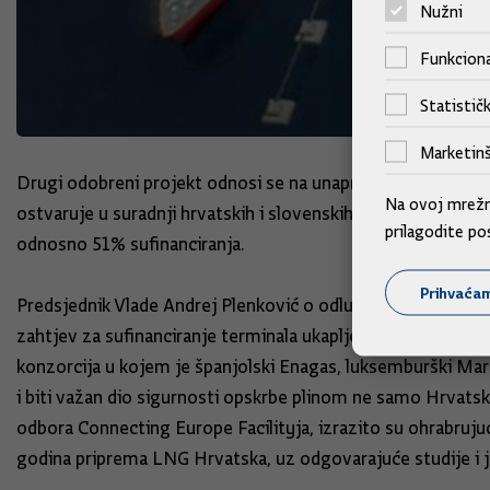
Nužni
Funkciona
Statističk
Marketinš
Drugi odobreni projekt odnosi se na unaprjeđenja sustava pri
Na ovoj mrežno
ostvaruje u suradnji hrvatskih i slovenskih operatera tra
prilagodite po
odnosno 51% sufinanciranja.
Prihvaća
Predsjednik Vlade Andrej Plenković o odluci Koordinacijsko
zahtjev za sufinanciranje terminala ukapljenoga prirodnog 
konzorcija u kojem je španjolski Enagas, luksemburški Marg
i biti važan dio sigurnosti opskrbe plinom ne samo Hrvatsk
odbora Connecting Europe Facilityja, izrazito su ohrabruju
godina priprema LNG Hrvatska, uz odgovarajuće studije i ja 