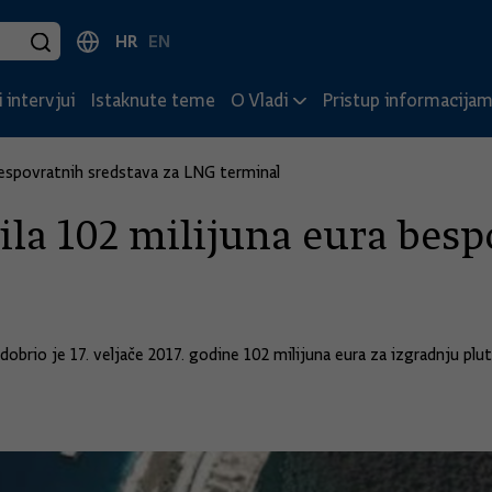
HR
EN
 intervjui
Istaknute teme
O Vladi
Pristup informacija
bespovratnih sredstava za LNG terminal
la 102 milijuna eura besp
rio je 17. veljače 2017. godine 102 milijuna eura za izgradnju plut