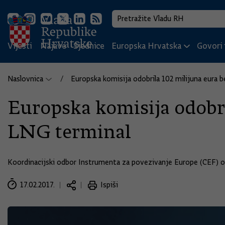
Vijesti
Najave
Sjednice
Europska Hrvatska
Govori i
Naslovnica
Europska komisija odobrila 102 milijuna eura 
Europska komisija odobri
LNG terminal
Koordinacijski odbor Instrumenta za povezivanje Europe (CEF) odob
17.02.2017.
Ispiši