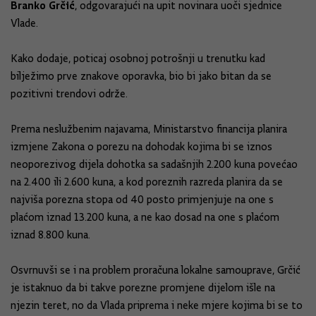
Branko Grčić
, odgovarajući na upit novinara uoči sjednice
Vlade.
Kako dodaje, poticaj osobnoj potrošnji u trenutku kad
bilježimo prve znakove oporavka, bio bi jako bitan da se
pozitivni trendovi održe.
Prema neslužbenim najavama, Ministarstvo financija planira
izmjene Zakona o porezu na dohodak kojima bi se iznos
neoporezivog dijela dohotka sa sadašnjih 2.200 kuna povećao
na 2.400 ili 2.600 kuna, a kod poreznih razreda planira da se
najviša porezna stopa od 40 posto primjenjuje na one s
plaćom iznad 13.200 kuna, a ne kao dosad na one s plaćom
iznad 8.800 kuna.
Osvrnuvši se i na problem proračuna lokalne samouprave, Grčić
je istaknuo da bi takve porezne promjene dijelom išle na
njezin teret, no da Vlada priprema i neke mjere kojima bi se to