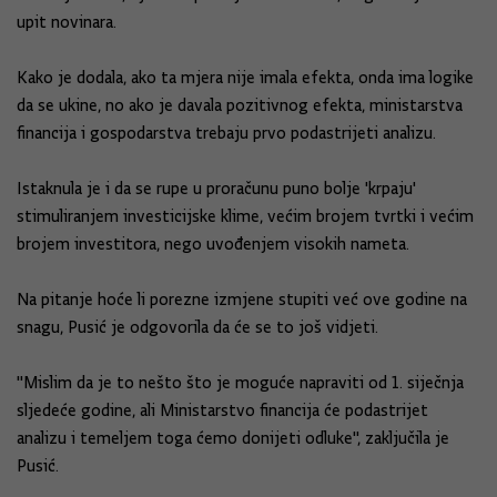
upit novinara.
Kako je dodala, ako ta mjera nije imala efekta, onda ima logike
da se ukine, no ako je davala pozitivnog efekta, ministarstva
financija i gospodarstva trebaju prvo podastrijeti analizu.
Istaknula je i da se rupe u proračunu puno bolje 'krpaju'
stimuliranjem investicijske klime, većim brojem tvrtki i većim
brojem investitora, nego uvođenjem visokih nameta.
Na pitanje hoće li porezne izmjene stupiti već ove godine na
snagu, Pusić je odgovorila da će se to još vidjeti.
"Mislim da je to nešto što je moguće napraviti od 1. siječnja
sljedeće godine, ali Ministarstvo financija će podastrijet
analizu i temeljem toga ćemo donijeti odluke", zaključila je
Pusić.