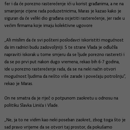
fer i da će porezno rasterećenje ići u korist građanima, a ne na
smanjenje cijene rada poduzetnicima, Maras je kazao kako je
siguran da će veliki dio građana osjetiti rasterećenje, jer rade u
većim firmama koje imaju kolektivne ugovore
„Ali mislim da će svi pošteni poslodavci iskoristiti mogućnost
da im radnici budu zadovoljniji. S te strane Vlada je odlučila
napraviti iskorak u tome smjeru da se ljude porezno rastereti i
da se po prvi put nakon dugo vremena, rekao bih 6-7 godina,
ide u porezno rasterećenje rada, da se na neki način otvori
mogućnost ljudima da nešto više zarade i povećaju potrošnju“,
rekao je Maras.
On ne smatra da je riječ o potpunom zaokretu u odnosu na
politiku Slavka Linića i Vlade.
„Ne, ja to ne vidim kao neki poseban zaokret, zbog toga što je
sad pravo vrijeme da se otvori taj prostor, da pokušamo