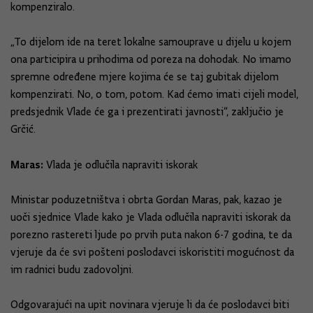
kompenziralo.
„To dijelom ide na teret lokalne samouprave u dijelu u kojem
ona participira u prihodima od poreza na dohodak. No imamo
spremne određene mjere kojima će se taj gubitak dijelom
kompenzirati. No, o tom, potom. Kad ćemo imati cijeli model,
predsjednik Vlade će ga i prezentirati javnosti“, zaključio je
Grčić.
Maras:
Vlada je odlučila napraviti iskorak
Ministar poduzetništva i obrta Gordan Maras, pak, kazao je
uoči sjednice Vlade kako je Vlada odlučila napraviti iskorak da
porezno rastereti ljude po prvih puta nakon 6-7 godina, te da
vjeruje da će svi pošteni poslodavci iskoristiti mogućnost da
im radnici budu zadovoljni.
Odgovarajući na upit novinara vjeruje li da će poslodavci biti