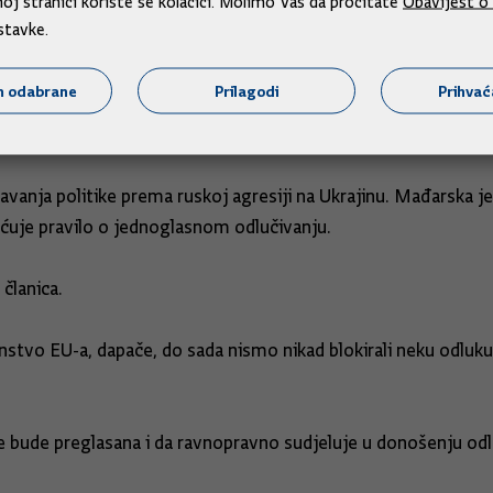
j stranici koriste se kolačići. Molimo Vas da pročitate
Obavijest o 
usom u nekim područjima vanjske politike EU-a zamijeni odlu
stavke.
o je ministar Gordan Grlić Radman.
m odabrane
Prilagodi
Prihva
m svibnja formiralo skupinu koja se zauzima za to da se u o
šavanja politike prema ruskoj agresiji na Ukrajinu. Mađarska 
gućuje pravilo o jednoglasnom odlučivanju.
članica.
instvo EU-a, dapače, do sada nismo nikad blokirali neku odluku 
e bude preglasana i da ravnopravno sudjeluje u donošenju odl