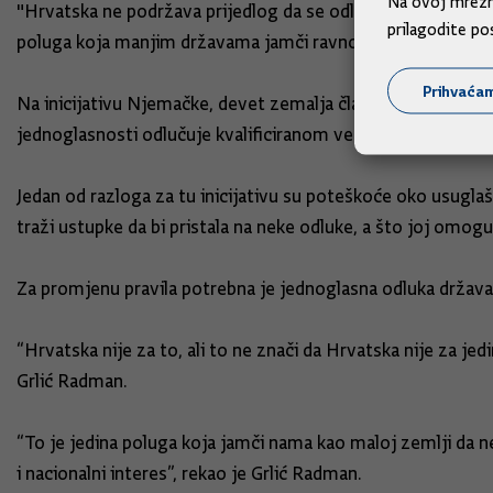
Na ovoj mrežno
"Hrvatska ne podržava prijedlog da se odlučivanje konsenz
prilagodite po
poluga koja manjim državama jamči ravnopravnost", izjavi
Prihvaća
Na inicijativu Njemačke, devet zemalja članica je početko
jednoglasnosti odlučuje kvalificiranom većinom.
Jedan od razloga za tu inicijativu su poteškoće oko usugla
traži ustupke da bi pristala na neke odluke, a što joj omo
Za promjenu pravila potrebna je jednoglasna odluka država 
“Hrvatska nije za to, ali to ne znači da Hrvatska nije za jed
Grlić Radman.
“To je jedina poluga koja jamči nama kao maloj zemlji da n
i nacionalni interes”, rekao je Grlić Radman.