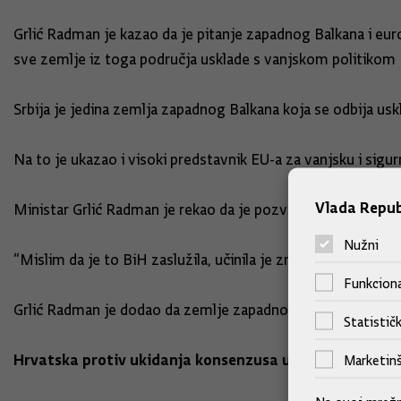
Grlić Radman je kazao da je pitanje zapadnog Balkana i eur
sve zemlje iz toga područja usklade s vanjskom politikom E
Srbija je jedina zemlja zapadnog Balkana koja se odbija usk
Na to je ukazao i visoki predstavnik EU-a za vanjsku i sigur
Vlada Repub
Ministar Grlić Radman je rekao da je pozvao kolege iz EU-a
Nužni
“Mislim da je to BiH zaslužila, učinila je znatne pomake”, 
Funkciona
Grlić Radman je dodao da zemlje zapadnog Balkana trebaju
Statističk
Hrvatska protiv ukidanja konsenzusa u vanjskoj politic
Marketinš