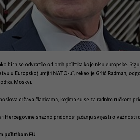
ko bi ih se odvratilo od onih politika koje nisu europske. Sigu
stvu u Europskoj uniji i NATO-u”, rekao je Grlić Radman, odg
Dodika Moskvi.
poslova država članicama, kojima su se za radnim ručkom pridr
i Hercegovine snažno pridonosi jačanju svijesti o važnosti da
m politikom EU