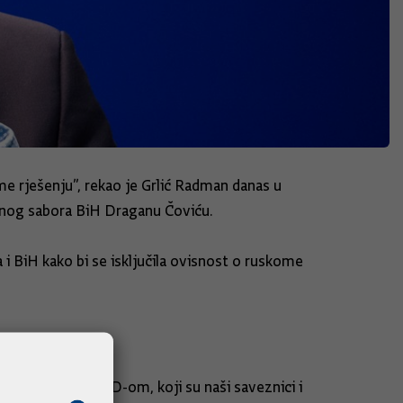
me rješenju”, rekao je Grlić Radman danas u
dnog sabora BiH Draganu Čoviću.
i BiH kako bi se isključila ovisnost o ruskome
neovisnost. Sa SAD-om, koji su naši saveznici i