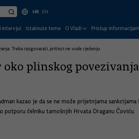
HR
EN
 intervjui
Istaknute teme
O Vladi
Pristup informacija
nja: Treba razgovarati, pritisci ne vode rješenju
oko plinskog povezivanja:
adman kazao je da se ne može prijetnjama sankcijama i p
io potporu čelniku tamošnjih Hrvata Draganu Čoviću.