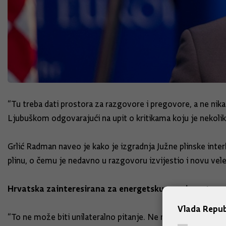
“Tu treba dati prostora za razgovore i pregovore, a ne nik
Ljubuškom odgovarajući na upit o kritikama koju je nekol
Grlić Radman naveo je kako je izgradnja Južne plinske inte
plinu, o čemu je nedavno u razgovoru izvijestio i novu ve
Hrvatska zainteresirana za energetsku neovisnost
Vlada Repub
“To ne može biti unilateralno pitanje. Ne može je biti bez 