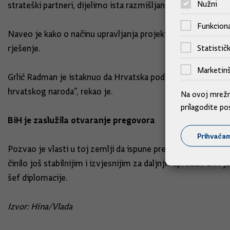
Nužni
strateški partneri, dijelimo ista razmišljanja oko krajnjeg c
Funkciona
Naveo je kako o načinu upravljanja projektom Južne plinsk
rješenje.
Statističk
Marketinš
Grlić Radman je istaknuo da Hrvatska podupire čelnika Hrv
hrvatskog naroda”, rekao je.
Na ovoj mrežno
prilagodite po
BiH je zaslužila otvaranje pregovora
Prihvaća
Pozvao je vlasti u toj zemlji da ispune preostale uvjete k
činilo još stabilnijim i izvjesnijim za daljnji napredak. BiH
šef diplomacije.
Izvor: Hina/Vlada