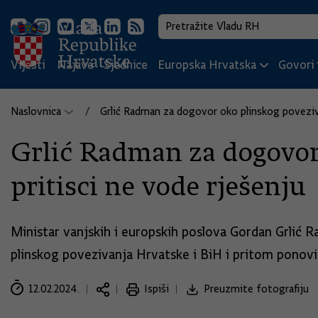
Vijesti
Najave
Sjednice
Europska Hrvatska
Govori i
Naslovnica
Grlić Radman za dogovor oko plinskog poveziva
Grlić Radman za dogovor 
pritisci ne vode rješenju
Ministar vanjskih i europskih poslova Gordan Grlić R
plinskog povezivanja Hrvatske i BiH i pritom ponov
12.02.2024.
Ispiši
Preuzmite fotografiju