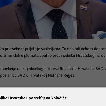
ako pritiscima i prijetnje sankcijama. To ne vodi nekom dobro
iko američkih diplomata uputilo predsjedniku Hrvatskog naro
rkonekcije od zajedničkog interesa Republike Hrvatske, SAD-a 
leposlanicu SAD u Hrvatskoj Nathalie Reyes.
like Hrvatske upotrebljava kolačiće
Hrvatske. Hrvatska je čvor i zainteresirana je za energetsku 