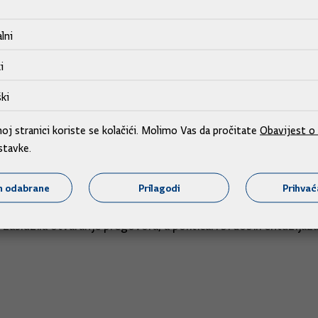
ilja, a to je postići energetsku neovisnost o ruskom plinu”, do
lni
e interkonekcije kroz BiH treba razgovarati s predstavnicim
i
ki
atskog narodnog sabora BiH. “Dragan Čović ima naše povjeren
j stranici koriste se kolačići. Molimo Vas da pročitate
Obavijest o 
stavke.
m odabrane
Prilagodi
Prihva
ako bi Europsko vijeće odobrilo otvaranje pregovora o članstv
 je zaslužila otvaranje pregovora, a političari bi dobili entuzij