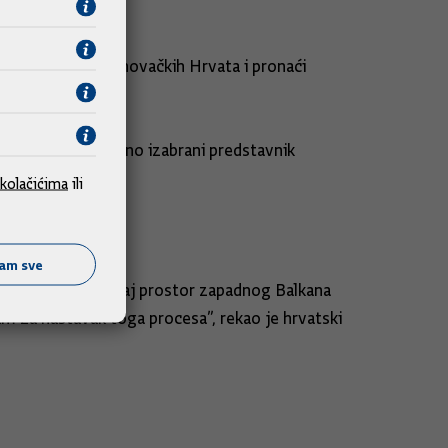
dao je ministar.
a bosanskoherceghovačkih Hrvata i pronaći
je jer je legitimno izabrani predstavnik
kolačićima
ili
ćam sve
u s BiH. ”To bi ovaj prostor zapadnog Balkana
azam za nastavak toga procesa”, rekao je hrvatski