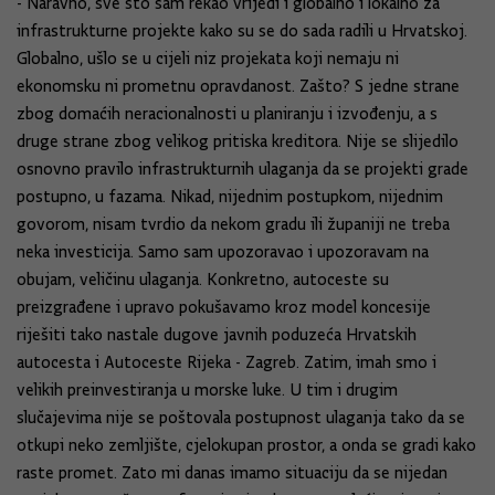
- Naravno, sve što sam rekao vrijedi i globalno i lokalno za
infrastrukturne projekte kako su se do sada radili u Hrvatskoj.
Globalno, ušlo se u cijeli niz projekata koji nemaju ni
ekonomsku ni prometnu opravdanost. Zašto? S jedne strane
zbog domaćih neracionalnosti u planiranju i izvođenju, a s
druge strane zbog velikog pritiska kreditora. Nije se slijedilo
osnovno pravilo infrastrukturnih ulaganja da se projekti grade
postupno, u fazama. Nikad, nijednim postupkom, nijednim
govorom, nisam tvrdio da nekom gradu ili županiji ne treba
neka investicija. Samo sam upozoravao i upozoravam na
obujam, veličinu ulaganja. Konkretno, autoceste su
preizgrađene i upravo pokušavamo kroz model koncesije
riješiti tako nastale dugove javnih poduzeća Hrvatskih
autocesta i Autoceste Rijeka - Zagreb. Zatim, imah smo i
velikih preinvestiranja u morske luke. U tim i drugim
slučajevima nije se poštovala postupnost ulaganja tako da se
otkupi neko zemljište, cjelokupan prostor, a onda se gradi kako
raste promet. Zato mi danas imamo situaciju da se nijedan