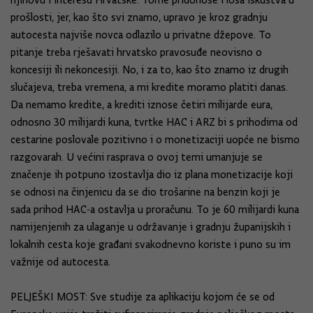
njihovu i interesu Hrvatske. Tome pridonose i loša iskustva u
prošlosti, jer, kao što svi znamo, upravo je kroz gradnju
autocesta najviše novca odlazilo u privatne džepove. To
pitanje treba rješavati hrvatsko pravosuđe neovisno o
koncesiji ili nekoncesiji. No, i za to, kao što znamo iz drugih
slučajeva, treba vremena, a mi kredite moramo platiti danas.
Da nemamo kredite, a krediti iznose četiri milijarde eura,
odnosno 30 milijardi kuna, tvrtke HAC i ARZ bi s prihodima od
cestarine poslovale pozitivno i o monetizaciji uopće ne bismo
razgovarah. U većini rasprava o ovoj temi umanjuje se
značenje ih potpuno izostavlja dio iz plana monetizacije koji
se odnosi na činjenicu da se dio trošarine na benzin koji je
sada prihod HAC-a ostavlja u proračunu. To je 60 milijardi kuna
namijenjenih za ulaganje u održavanje i gradnju županijskih i
lokalnih cesta koje građani svakodnevno koriste i puno su im
važnije od autocesta.
PELJEŠKI MOST: Sve studije za aplikaciju kojom će se od