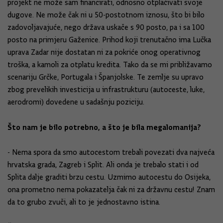
projekt ne može sam financirati, odnosno otplaćivati svoje
dugove. Ne može čak ni u 50-postotnom iznosu, što bi bilo
zadovoljavajuće, nego država uskače s 90 posto, pa i sa 100
posto na primjeru Gaženice. Prihod koji trenutačno ima Lučka
uprava Zadar nije dostatan ni za pokriće onog operativnog
troška, a kamoli za otplatu kredita. Tako da se mi približavamo
scenariju Grčke, Portugala i Španjolske. Te zemlje su upravo
zbog prevelikih investicija u infrastrukturu (autoceste, luke,
aerodromi) dovedene u sadašnju poziciju.
Što nam je bilo potrebno, a što je bila megalomanija?
- Nema spora da smo autocestom trebali povezati dva najveća
hrvatska grada, Zagreb i Split. Ali onda je trebalo stati i od
Splita dalje graditi brzu cestu. Uzmimo autocestu do Osijeka,
ona prometno nema pokazatelja čak ni za državnu cestu! Znam
da to grubo zvuči, ali to je jednostavno istina.