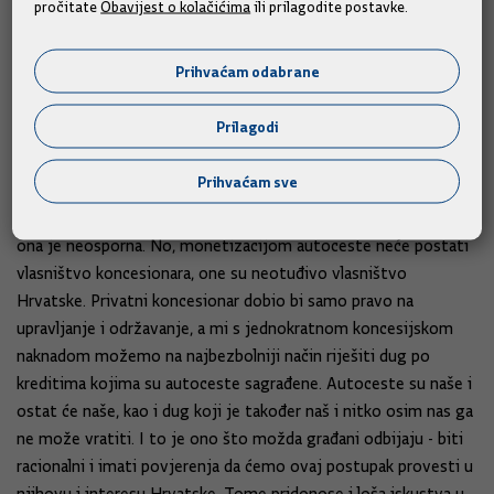
pročitate
Obavijest o kolačićima
ili prilagodite postavke.
istupaju u javnosti s nizom podataka koji nisu utemeljeni na
činjenicama, nisu racionalni, nego ulaze u sferu iracionalnog i
Prihvaćam odabrane
sferu zastrašivanja tako da ljude tjeraju da razmišljaju na
emocionalnoj, a ne racionalnoj razini.
Prilagodi
Slažete li se da autoceste nisu samo matematika
?
Prihvaćam sve
- Hrvatska je dugo željela autoceste i ta je emocija prisutna, i
ona je neosporna. No, monetizacijom autoceste neće postati
vlasništvo koncesionara, one su neotuđivo vlasništvo
Hrvatske. Privatni koncesionar dobio bi samo pravo na
upravljanje i održavanje, a mi s jednokratnom koncesijskom
naknadom možemo na najbezbolniji način riješiti dug po
kreditima kojima su autoceste sagrađene. Autoceste su naše i
ostat će naše, kao i dug koji je također naš i nitko osim nas ga
ne može vratiti. I to je ono što možda građani odbijaju - biti
racionalni i imati povjerenja da ćemo ovaj postupak provesti u