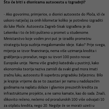
Što će biti s dionicama autocesta u izgradnji?
- Ako govorimo, primjerice, o dionici autoceste do Ploča, ići će
uskoro natječaj za onih kilometar koliko je potrebno izgraditi
do luke Ploče. Autocesta Zagreb-Sisak izgrađena je do
Lekenika i to će biti pušteno u promet u studenome.
Ministarstvo koje vodim prvi put je izradilo prometnu
strategiju koja suzbija megalomanske ideje. Kako? Prije svega,
mijenja se izvor financiranja, nema više uzimanja kredita i
grabljenja u proračun, nego su izvori 100 posto novac
Europske unije. Nema više gradnji katedrala u pustinji, kako
ekonomska teorija naziva zamisli da svaki grad mora imati
zračnu luku, autocestu ili superbrzu prigradsku željeznicu. Bilo
je krajnje vrijeme da se to zaustavi jer nama u nadolazećim
godinama na naplatu dolaze i glavnice preuzetih kredita za
infrastrukturne projekte, a ne samo kamate, kao do sada. Znači,
slikovito rečeno, nećemo od proračunskih 100 više odvajati 10
za otplatu kredita, nego 20. Negdje će se morati uzeti u