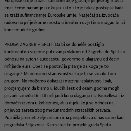
Europske unije tražiti sufinanciranje gradnje pelješkog mosta
imat ćemo najranije u ožujku zato stoje takav postupak kada
se traži sufinanciranje Europske unije. Natječaj za izvođače
radova na pelješkome mostu u idealnim uvjetima mogao bi ići
koncem iduće godine.
PRUGA ZAGREB – SPLIT: Da bi se donekle postiglo
konkurentno vrijeme putovanja vlakom od Zagreba do Splita u
odnosu na avion i autocestu, govorimo o ulaganju od četiri
milijarde eura. Opet se postavlja pitanje za koga je to
ulaganje? Mi nemamo stanovništva koje bi se vozilo tom
prugom. Ne možemo dokazati njezinu isplativost. Ipak,
procjenjujem da bismo u idućih šest od osam godina mogli
privući između 16 i 18 milijardi kuna ulaganja i iz Bruxellesa i iz
domaćih izvora u željeznicu, ali u dijelu koji se odnosi na
prijevoz tereta zbog međunarodnih strateških pravaca.
Putnički promet željeznicom ima perspektivu u nas samo kao
prigradska željeznica. Kao stoje to projekt grada Splita.