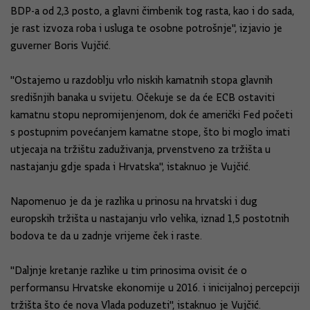
BDP-a od 2,3 posto, a glavni čimbenik tog rasta, kao i do sada,
je rast izvoza roba i usluga te osobne potrošnje", izjavio je
guverner Boris Vujčić.
"Ostajemo u razdoblju vrlo niskih kamatnih stopa glavnih
središnjih banaka u svijetu. Očekuje se da će ECB ostaviti
kamatnu stopu nepromijenjenom, dok će američki Fed početi
s postupnim povećanjem kamatne stope, što bi moglo imati
utjecaja na tržištu zaduživanja, prvenstveno za tržišta u
nastajanju gdje spada i Hrvatska", istaknuo je Vujčić.
Napomenuo je da je razlika u prinosu na hrvatski i dug
europskih tržišta u nastajanju vrlo velika, iznad 1,5 postotnih
bodova te da u zadnje vrijeme ček i raste.
"Daljnje kretanje razlike u tim prinosima ovisit će o
performansu Hrvatske ekonomije u 2016. i inicijalnoj percepciji
tržišta što će nova Vlada poduzeti", istaknuo je Vujčić.