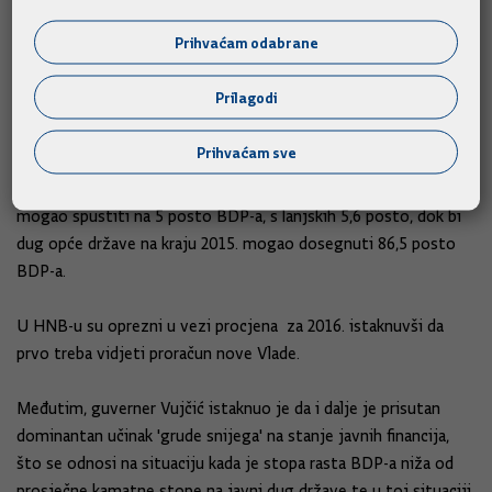
Istaknuo je da je porasla potražnja za kunskim kreditima kao
Prihvaćam odabrane
"barem djelomično naučene lekcije u vezi švicaraca". "Bolje ikad
nego nikad", istaknuo je Vujčić, dodavši da će se i dalje
Prilagodi
provoditi obratne repo operacije kako bi se povećala kunska
likvidnost.
Prihvaćam sve
Manjak opće države procjenjuju u HNB-u ove bi se godine
mogao spustiti na 5 posto BDP-a, s lanjskih 5,6 posto, dok bi
dug opće države na kraju 2015. mogao dosegnuti 86,5 posto
BDP-a.
U HNB-u su oprezni u vezi procjena za 2016. istaknuvši da
prvo treba vidjeti proračun nove Vlade.
Međutim, guverner Vujčić istaknuo je da i dalje je prisutan
dominantan učinak 'grude snijega' na stanje javnih financija,
što se odnosi na situaciju kada je stopa rasta BDP-a niža od
prosječne kamatne stope na javni dug države te u toj situaciji