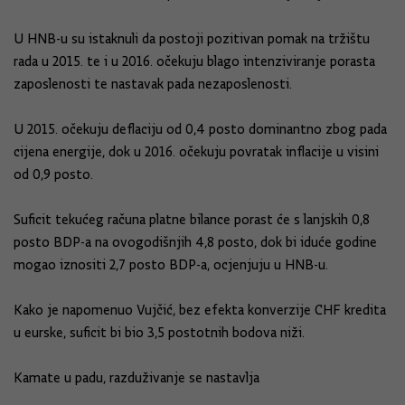
U HNB-u su istaknuli da postoji pozitivan pomak na tržištu
rada u 2015. te i u 2016. očekuju blago intenziviranje porasta
zaposlenosti te nastavak pada nezaposlenosti.
U 2015. očekuju deflaciju od 0,4 posto dominantno zbog pada
cijena energije, dok u 2016. očekuju povratak inflacije u visini
od 0,9 posto.
Suficit tekućeg računa platne bilance porast će s lanjskih 0,8
posto BDP-a na ovogodišnjih 4,8 posto, dok bi iduće godine
mogao iznositi 2,7 posto BDP-a, ocjenjuju u HNB-u.
Kako je napomenuo Vujčić, bez efekta konverzije CHF kredita
u eurske, suficit bi bio 3,5 postotnih bodova niži.
Kamate u padu, razduživanje se nastavlja