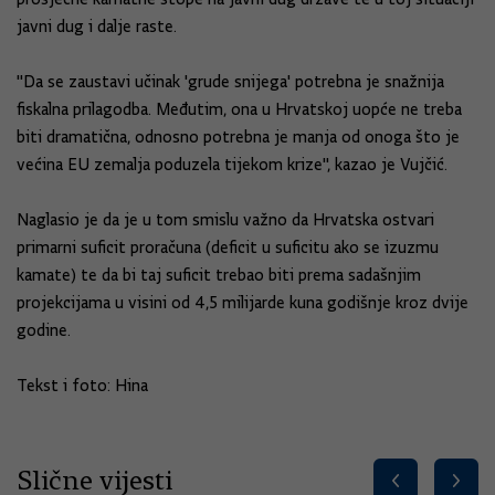
javni dug i dalje raste.
"Da se zaustavi učinak 'grude snijega' potrebna je snažnija
fiskalna prilagodba. Međutim, ona u Hrvatskoj uopće ne treba
biti dramatična, odnosno potrebna je manja od onoga što je
većina EU zemalja poduzela tijekom krize", kazao je Vujčić.
Naglasio je da je u tom smislu važno da Hrvatska ostvari
primarni suficit proračuna (deficit u suficitu ako se izuzmu
kamate) te da bi taj suficit trebao biti prema sadašnjim
projekcijama u visini od 4,5 milijarde kuna godišnje kroz dvije
godine.
Tekst i foto: Hina
Slične vijesti