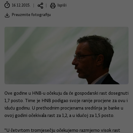
16.12.2015.
Ispiši
Preuzmite fotografiju
Ove godine u HNB-u očekuju da će gospodarski rast dosegnuti
1,7 posto. Time je HNB podigao svoje ranije procjene za ovu i
iduću godinu. U prethodnim procjenama središnja je banke u
ovoj godini očekivala rast za 1,2, a u idućoj za 1,5 posto.
"U četvrtom tromjesečju očekujemo razmjerno visok rast