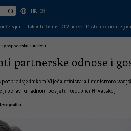
HR
EN
 intervjui
Istaknute teme
O Vladi
Pristup informacija
e i gospodarsku suradnju
ačati partnerske odnose i 
 s potpredsjednikom Vijeća ministara i ministrom vanj
oji boravi u radnom posjetu Republici Hrvatskoj.
fotografiju