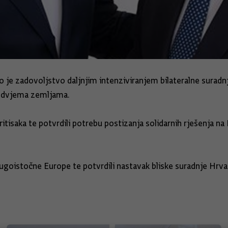
uo je zadovoljstvo daljnjim intenziviranjem bilateralne sura
u dvjema zemljama.
pritisaka te potvrdili potrebu postizanja solidarnih rješenja 
jugoistočne Europe te potvrdili nastavak bliske suradnje Hrvats