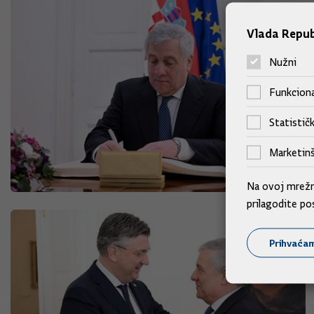
Vlada Repub
Nužni
Funkciona
Statističk
Marketinš
Na ovoj mrežno
prilagodite po
Prihvaća