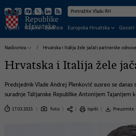
Vijesti
Najave
Sjednice
Europska Hrvatska
Govori i
Naslovnica
Hrvatska i Italija žele jačati partnerske odnos
Hrvatska i Italija žele j
Predsjednik Vlade Andrej Plenković susreo se danas
suradnje Talijanske Republike Antonijem Tajanijem k
17.03.2023.
foto
Ispiši
Preuzmite 