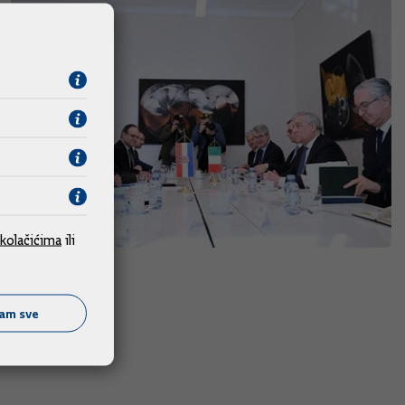
kolačićima
ili
ćam sve