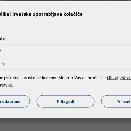
like Hrvatske upotrebljava kolačiće
lni
i
ki
j stranici koriste se kolačići. Molimo Vas da pročitate
Obavijest o 
stavke.
m odabrane
Prilagodi
Prihva