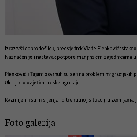
Izrazivši dobrodošlicu, predsjednik Vlade Plenković istakn
Naznačen je i nastavak potpore manjinskim zajednicama 
Plenković i Tajani osvrnuli su se i na problem migracijskih 
Ukrajini u uvjetima ruske agresije.
Razmijenili su mišljenja i o trenutnoj situaciji u zemljama 
Foto galerija