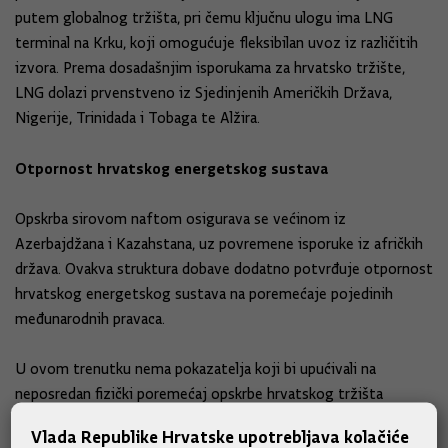
putem globalnog tržišta, pri čemu ključnu ulogu ima LNG
terminal na Krku, koji omogućuje fleksibilan uvoz iz različitih
izvora. Prema dosadašnjim isporukama za hrvatsko tržište,
LNG dolazi prvenstveno iz Sjedinjenih Američkih Država,
Nigerije, Trinidada i Tobaga te Alžira.
Otpornost hrvatskog energetskog sustava
Opskrba sirovom naftom osigurava se većinom iz
Azerbajdžana i Kazahstana, uz povremene isporuke iz afričkih
država. Ovakva struktura dobave dodatno potvrđuje otpornost
hrvatskog energetskog sustava na poremećaje pojedinih
međunarodnih pravaca.
U ovom trenutku nema pokazatelja koji bi upućivali na
neposredan fizički poremećaj opskrbe hrvatskog tržišta
energentima. Istodobno, s obzirom na neizvjesnosti na
Vlada Republike Hrvatske upotrebljava kolačiće
međunarodnim energetskim tržištima, moguće su pojačane