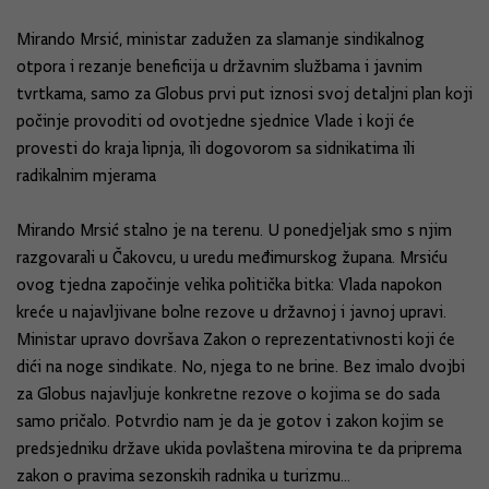
Mirando Mrsić, ministar zadužen za slamanje sindikalnog
otpora i rezanje beneficija u državnim službama i javnim
tvrtkama, samo za Globus prvi put iznosi svoj detaljni plan koji
počinje provoditi od ovotjedne sjednice Vlade i koji će
provesti do kraja lipnja, ili dogovorom sa sidnikatima ili
radikalnim mjerama
Mirando Mrsić stalno je na terenu. U ponedjeljak smo s njim
razgovarali u Čakovcu, u uredu međimurskog župana. Mrsiću
ovog tjedna za­po­činje velika politička bitka: Vlada napokon
kreće u najavljivane bolne rezove u državnoj i javnoj upravi.
Ministar upravo dovršava Zakon o reprezentativnosti koji će
dići na noge sindikate. No, njega to ne brine. Bez imalo dvojbi
za Globus najavljuje konkretne rezove o kojima se do sada
samo pričalo. Potvrdio nam je da je gotov i zakon kojim se
predsjedniku države ukida povlaštena mirovina te da priprema
zakon o pravima sezonskih radnika u turizmu...