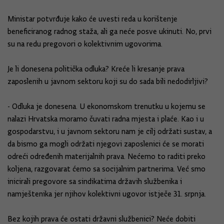
Ministar potvrđuje kako će uvesti reda u korištenje
beneficiranog radnog staža, ali ga neće posve ukinuti. No, prvi
su na redu pregovori o kolektivnim ugovorima.
Je li donesena politička odluka? Kreće li kresanje prava
zaposlenih u javnom sektoru koji su do sada bili nedodirljivi?
- Odluka je donesena. U ekonomskom trenutku u kojemu se
nalazi Hrvatska moramo čuvati radna mjesta i plaće. Kao i u
gospodarstvu, i u javnom sektoru nam je cilj održati sustav, a
da bismo ga mogli održati njegovi zaposlenici će se morati
odreći određenih materijalnih prava. Nećemo to raditi preko
koljena, razgovarat ćemo sa socijalnim partnerima. Već smo
inicirali pregovore sa sindikatima državih službenika i
namještenika jer njihov kolektivni ugovor istječe 31. srpnja.
Bez kojih prava će ostati državni službenici? Neće dobiti