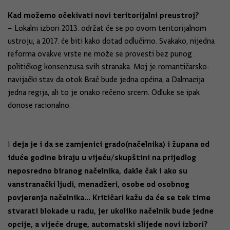
Kad možemo očekivati novi teritorijalni preustroj?
– Lokalni izbori 2013. održat će se po ovom teritorijalnom
ustroju, a 2017. će biti kako dotad odlučimo. Svakako, nijedna
reforma ovakve vrste ne može se provesti bez punog
političkog konsenzusa svih stranaka. Moj je romantičarsko-
navijački stav da otok Brač bude jedna općina, a Dalmacija
jedna regija, ali to je onako rečeno srcem. Odluke se ipak
donose racionalno.
deja je i da se zamjenici grado(načelnika) i župana od
I
iduće godine biraju u vijeću/skupštini na prijedlog
neposredno biranog načelnika, dakle čak i ako su
vanstranački ljudi, menadžeri, osobe od osobnog
povjerenja načelnika... Kritičari kažu da će se tek time
stvarati blokade u radu, jer ukoliko načelnik bude jedne
opcije, a vijeće druge, automatski slijede novi izbori?