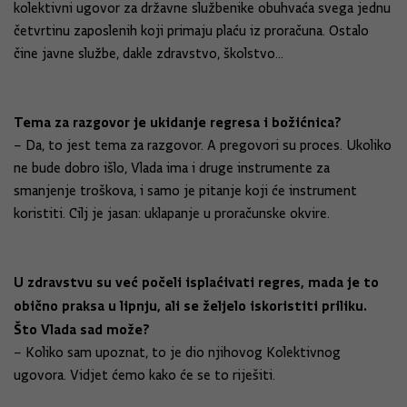
kolektivni ugovor za državne službenike obuhvaća svega jednu
četvrtinu zaposlenih koji primaju plaću iz proračuna. Ostalo
čine javne službe, dakle zdravstvo, školstvo...
Tema za razgovor je ukidanje regresa i božićnica?
– Da, to jest tema za razgovor. A pregovori su proces. Ukoliko
ne bude dobro išlo, Vlada ima i druge instrumente za
smanjenje troškova, i samo je pitanje koji će instrument
koristiti. Cilj je jasan: uklapanje u proračunske okvire.
U zdravstvu su već počeli isplaćivati regres, mada je to
obično praksa u lipnju, ali se željelo iskoristiti priliku.
Što Vlada sad može?
– Koliko sam upoznat, to je dio njihovog Kolektivnog
ugovora. Vidjet ćemo kako će se to riješiti.