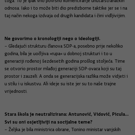
toga. To je ipak vrlo površno komentiranje unutarstranačkih
odnosa. Iako i to može biti dio predizborne taktike jer se i na
taj način nekoga izdvaja od drugih kandidata i čini vidljivijim.
Ne govorimo o kronologiji nego o ideologiji.
– Gledajući strukturu članova SDP-a, posebno prije nekoliko
godina, bila je uočljiva »rupa« u dobnoj strukturi i to u
generaciji rođenoj šezdesetih godina prošlog stoljeća. Time
se otvorio prostor mlađoj generaciji SDP-ovaca koji su taj
prostor i zauzeli. A onda se generacijska razlika može vidjeti i
u stilu i u iskustvu. Ali ideje su iste jer su to naše trajne
vrijednosti.
Stara škola je neutralizirana: Antunović, Vidović, Picula...
Svi su oni osjetljiviji na socijalne teme?
– Željka je bila ministrica obrane, Tonino ministar vanjskih