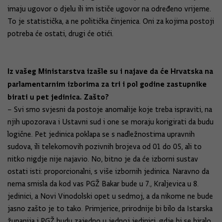
imaju ugovor o djelu ili im ističe ugovor na određeno vrijeme.
To je statistička, a ne politička činjenica. Oni za kojima postoji
potreba će ostati, drugi će otići.
Iz vašeg Ministarstva izašle su i najave da će Hrvatska na
parlamentarnim izborima za tri i pol godine zastupnike
birati u pet jedinica. Zašto?
– Svi smo svjesni da postoje anomalije koje treba ispraviti, na
njih upozorava i Ustavni sud i one se moraju korigirati da budu
logične. Pet jedinica poklapa se s nadležnostima upravnih
sudova, ili telekomovih pozivnih brojeva od 01 do 05, ali to
nitko nigdje nije najavio. No, bitno je da će izborni sustav
ostati isti: proporcionalni, s više izbornih jedinica. Naravno da
nema smisla da kod vas PGŽ Bakar bude u 7., Kraljevica u 8.
jedinici, a Novi Vinodolski opet u sedmoj, a da nikome ne bude
jasno zašto je to tako. Primjerice, prirodnije bi bilo da Istarska
županija i PGŽ budu zajedno u jednoj jedinici, gdje bi se biralo