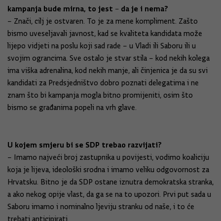
kampanja bude mirna, to jest – da je i nema?
– Znači, cilj je ostvaren. To je za mene kompliment. Zašto
bismo uveseljavali javnost, kad se kvaliteta kandidata može
lijepo vidjeti na poslu koji sad rade – u Vladi ili Saboru ili u
svojim ograncima. Sve ostalo je stvar stila – kod nekih kolega
ima viška adrenalina, kod nekih manje, ali činjenica je da su svi
kandidati za Predsjedništvo dobro poznati delegatima i ne
znam što bi kampanja mogla bitno promijeniti, osim što
bismo se građanima popeli na vrh glave.
U kojem smjeru bi se SDP trebao razvijati?
– Imamo najveći broj zastupnika u povijesti, vodimo koaliciju
koja je lijeva, ideološki srodna i imamo veliku odgovornost za
Hrvatsku. Bitno je da SDP ostane iznutra demokratska stranka,
a ako nekog opije vlast, da ga se na to upozori. Prvi put sada u
Saboru imamo i nominalno ljeviju stranku od naše, i to će
trebati anticipirati.