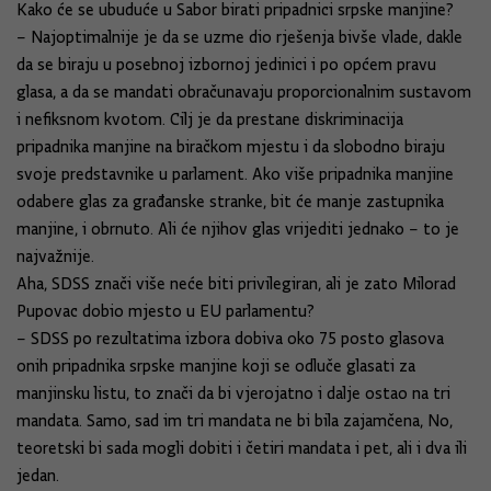
Kako će se ubuduće u Sabor birati pripadnici srpske manjine?
– Najoptimalnije je da se uzme dio rješenja bivše vlade, dakle
da se biraju u posebnoj izbornoj jedinici i po općem pravu
glasa, a da se mandati obračunavaju proporcionalnim sustavom
i nefiksnom kvotom. Cilj je da prestane diskriminacija
pripadnika manjine na biračkom mjestu i da slobodno biraju
svoje predstavnike u parlament. Ako više pripadnika manjine
odabere glas za građanske stranke, bit će manje zastupnika
manjine, i obrnuto. Ali će njihov glas vrijediti jednako – to je
najvažnije.
Aha, SDSS znači više neće biti privilegiran, ali je zato Milorad
Pupovac dobio mjesto u EU parlamentu?
– SDSS po rezultatima izbora dobiva oko 75 posto glasova
onih pripadnika srpske manjine koji se odluče glasati za
manjinsku listu, to znači da bi vjerojatno i dalje ostao na tri
mandata. Samo, sad im tri mandata ne bi bila zajamčena, No,
teoretski bi sada mogli dobiti i četiri mandata i pet, ali i dva ili
jedan.