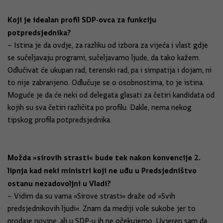
Koji je idealan profil SDP-ovca za funkciju
potpredsjednika?
– Istina je da ovdje, za razliku od izbora za vijeća i vlast gdje
se sučeljavaju programi, sučeljavamo ljude, da tako kažem.
Odlučivat će ukupan rad, terenski rad, pa i simpatija i dojam, ni
to nije zabranjeno. Odlučuje se o osobnostima, to je istina.
Moguće je da će neki od delegata glasati za četiri kandidata od
kojih su sva četiri različita po profilu. Dakle, nema nekog
tipskog profila potpredsjednika.
Možda »sirovih strasti« bude tek nakon konvencije 2.
lipnja kad neki ministri koji ne uđu u Predsjedništvo
ostanu nezadovoljni u Vladi?
– Vidim da su vama »Sirove strasti« draže od »Svih
predsjednikovih ljudi«. Znam da mediji vole sukobe jer to
prodaje novine, ali u SDP-u ih ne očekujemo. Uvjeren sam da