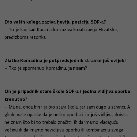
Dio vaših kolega zaziva ljeviju poziciju SDP-a?
– To je kao kad Karamarko zaziva kroatizaciju Hrvatske,
predizborna retorika.
Zlatko Komadina je potpredsjednik stranke još uvijek?
– Tko je spomenuo Komadinu, ja nisam?
On je pripadnik stare škole SDP-a i jedina vidljiva oporba
trenutno?
– Ma ne, onda bih i ja bio stara škola, jer sam dugo u stranci. A
glede vaše opaske da je netko oporba i to još vidljiva, doista
ne znam što bi to trebalo značiti. Ili da imamo vladajuću
većinu ili da imamo nevidljivu oporbu ili kombinaciju svega