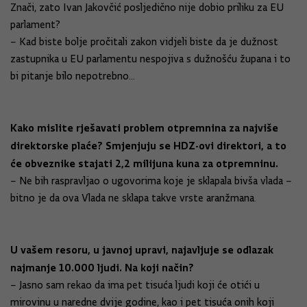
Znači, zato Ivan Jakovčić posljedično nije dobio priliku za EU
parlament?
– Kad biste bolje pročitali zakon vidjeli biste da je dužnost
zastupnika u EU parlamentu nespojiva s dužnošću župana i to
bi pitanje bilo nepotrebno...
Kako mislite rješavati problem otpremnina za najviše
direktorske plaće? Smjenjuju se HDZ-ovi direktori, a to
će obveznike stajati 2,2 milijuna kuna za otpremninu.
– Ne bih raspravljao o ugovorima koje je sklapala bivša vlada –
bitno je da ova Vlada ne sklapa takve vrste aranžmana.
U vašem resoru, u javnoj upravi, najavljuje se odlazak
najmanje 10.000 ljudi. Na koji način?
– Jasno sam rekao da ima pet tisuća ljudi koji će otići u
mirovinu u naredne dvije godine, kao i pet tisuća onih koji