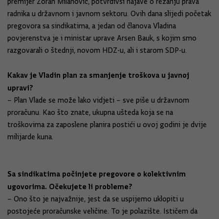
premijer Zoran Milanović, potvrdivši najave o rezanju prava
radnika u državnom i javnom sektoru. Ovih dana slijedi početak
pregovora sa sindikatima, a jedan od članova Vladina
povjerenstva je i ministar uprave Arsen Bauk, s kojim smo
razgovarali o štednji, novom HDZ-u, ali i starom SDP-u.
Kakav je Vladin plan za smanjenje troškova u javnoj
upravi?
– Plan Vlade se može lako vidjeti – sve piše u državnom
proračunu. Kao što znate, ukupna ušteda koja se na
troškovima za zaposlene planira postići u ovoj godini je dvije
milijarde kuna.
Sa sindikatima počinjete pregovore o kolektivnim
ugovorima. Očekujete li probleme?
– Ono što je najvažnije, jest da se uspijemo uklopiti u
postojeće proračunske veličine. To je polazište. Ističem da