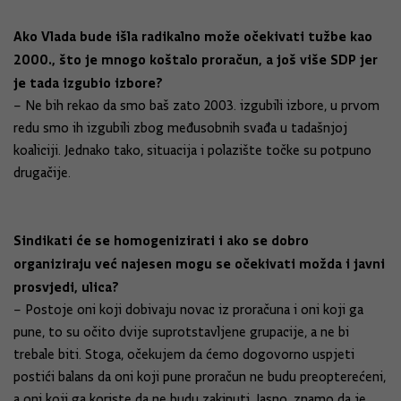
Ako Vlada bude išla radikalno može očekivati tužbe kao
2000., što je mnogo koštalo proračun, a još više SDP jer
je tada izgubio izbore?
– Ne bih rekao da smo baš zato 2003. izgubili izbore, u prvom
redu smo ih izgubili zbog međusobnih svađa u tadašnjoj
koaliciji. Jednako tako, situacija i polazište točke su potpuno
drugačije.
Sindikati će se homogenizirati i ako se dobro
organiziraju već najesen mogu se očekivati možda i javni
prosvjedi, ulica?
– Postoje oni koji dobivaju novac iz proračuna i oni koji ga
pune, to su očito dvije suprotstavljene grupacije, a ne bi
trebale biti. Stoga, očekujem da ćemo dogovorno uspjeti
postići balans da oni koji pune proračun ne budu preopterećeni,
a oni koji ga koriste da ne budu zakinuti. Jasno, znamo da je