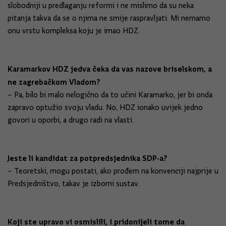
slobodniji u predlaganju reformi i ne mislimo da su neka
pitanja takva da se o njima ne smije raspravljati. Mi nemamo
onu vrstu kompleksa koju je imao HDZ.
Karamarkov HDZ jedva čeka da vas nazove briselskom, a
ne zagrebačkom Vladom?
– Pa, bilo bi malo nelogično da to učini Karamarko, jer bi onda
zapravo optužio svoju vladu. No, HDZ ionako uvijek jedno
govori u oporbi, a drugo radi na vlasti.
Jeste li kandidat za potpredsjednika SDP-a?
– Teoretski, mogu postati, ako prođem na konvenciji najprije u
Predsjedništvo, takav je izborni sustav.
Koji ste upravo vi osmislili, i pridonijeli tome da