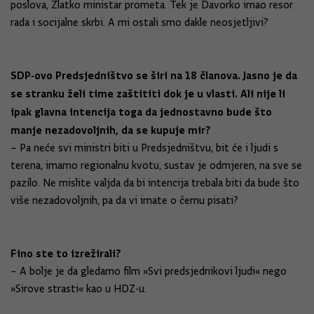
poslova, Zlatko ministar prometa. Tek je Davorko imao resor
rada i socijalne skrbi. A mi ostali smo dakle neosjetljivi?
SDP-ovo Predsjedništvo se širi na 18 članova. Jasno je da
se stranku želi time zaštititi dok je u vlasti. Ali nije li
ipak glavna intencija toga da jednostavno bude što
manje nezadovoljnih, da se kupuje mir?
– Pa neće svi ministri biti u Predsjedništvu, bit će i ljudi s
terena, imamo regionalnu kvotu, sustav je odmjeren, na sve se
pazilo. Ne mislite valjda da bi intencija trebala biti da bude što
više nezadovoljnih, pa da vi imate o čemu pisati?
Fino ste to izrežirali?
– A bolje je da gledamo film »Svi predsjednikovi ljudi« nego
»Sirove strasti« kao u HDZ-u.