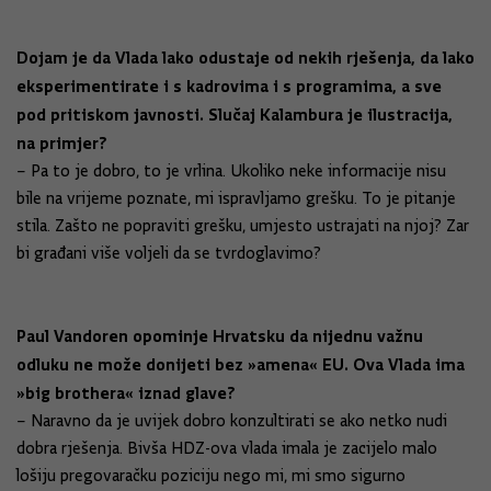
Dojam je da Vlada lako odustaje od nekih rješenja, da lako
eksperimentirate i s kadrovima i s programima, a sve
pod pritiskom javnosti. Slučaj Kalambura je ilustracija,
na primjer?
– Pa to je dobro, to je vrlina. Ukoliko neke informacije nisu
bile na vrijeme poznate, mi ispravljamo grešku. To je pitanje
stila. Zašto ne popraviti grešku, umjesto ustrajati na njoj? Zar
bi građani više voljeli da se tvrdoglavimo?
Paul Vandoren opominje Hrvatsku da nijednu važnu
odluku ne može donijeti bez »amena« EU. Ova Vlada ima
»big brothera« iznad glave?
– Naravno da je uvijek dobro konzultirati se ako netko nudi
dobra rješenja. Bivša HDZ-ova vlada imala je zacijelo malo
lošiju pregovaračku poziciju nego mi, mi smo sigurno