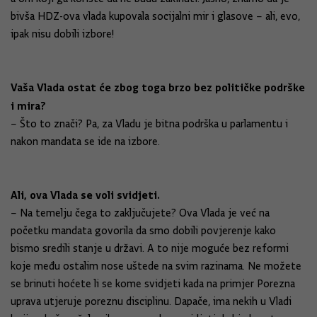
bivša HDZ-ova vlada kupovala socijalni mir i glasove – ali, evo,
ipak nisu dobili izbore!
Vaša Vlada ostat će zbog toga brzo bez političke podrške
i mira?
– Što to znači? Pa, za Vladu je bitna podrška u parlamentu i
nakon mandata se ide na izbore.
Ali, ova Vlada se voli svidjeti.
– Na temelju čega to zaključujete? Ova Vlada je već na
početku mandata govorila da smo dobili povjerenje kako
bismo sredili stanje u državi. A to nije moguće bez reformi
koje među ostalim nose uštede na svim razinama. Ne možete
se brinuti hoćete li se kome svidjeti kada na primjer Porezna
uprava utjeruje poreznu disciplinu. Dapače, ima nekih u Vladi