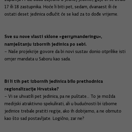
17 ili 18 zastupnika. Hoće li biti pet, sedam, dvanaest ili će
ostati deset jedinica odlučit će se kad za to dođe vrijeme.
Sve su nove vlasti sklone »gerrymanderingu«,
namještanju izbornih jedinica po sebi.
– Naše projekcije govore da bi novi sustav donio otprilike isti
omjer mandata u Saboru kao sada.
Bi li tih pet izbornih jedinica bilo prethodnica
regionalizacije Hrvatske?
– Vi se uhvatili pet jedinica, pa ne puštate... To je možda
medijski atraktivno spekulirati, ali u budućnosti bi izborne
jedinice trebale pratiti regije, ako ih dobijemo, a ne obrnuto
kao što sad postavljate. Logično, zar ne?