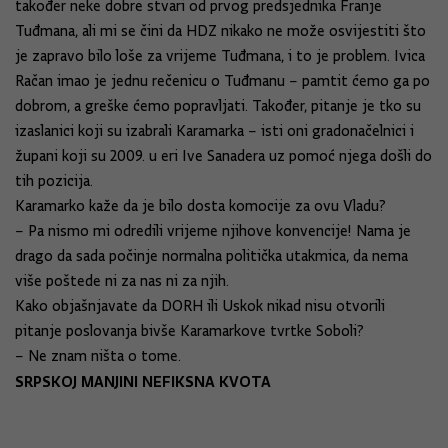
također neke dobre stvari od prvog predsjednika Franje
Tuđmana, ali mi se čini da HDZ nikako ne može osvijestiti što
je zapravo bilo loše za vrijeme Tuđmana, i to je problem. Ivica
Račan imao je jednu rečenicu o Tuđmanu – pamtit ćemo ga po
dobrom, a greške ćemo popravljati. Također, pitanje je tko su
izaslanici koji su izabrali Karamarka – isti oni gradonačelnici i
župani koji su 2009. u eri Ive Sanadera uz pomoć njega došli do
tih pozicija.
Karamarko kaže da je bilo dosta komocije za ovu Vladu?
– Pa nismo mi odredili vrijeme njihove konvencije! Nama je
drago da sada počinje normalna politička utakmica, da nema
više poštede ni za nas ni za njih.
Kako objašnjavate da DORH ili Uskok nikad nisu otvorili
pitanje poslovanja bivše Karamarkove tvrtke Soboli?
– Ne znam ništa o tome.
SRPSKOJ MANJINI NEFIKSNA KVOTA