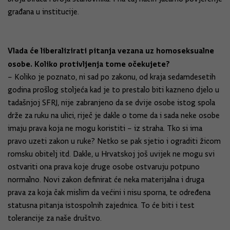
građana u institucije.
Vlada će liberalizirati pitanja vezana uz homoseksualne
osobe. Koliko protivljenja tome očekujete?
– Koliko je poznato, ni sad po zakonu, od kraja sedamdesetih
godina prošlog stoljeća kad je to prestalo biti kazneno djelo u
tadašnjoj SFRJ, nije zabranjeno da se dvije osobe istog spola
drže za ruku na ulici, riječ je dakle o tome da i sada neke osobe
imaju prava koja ne mogu koristiti – iz straha. Tko si ima
pravo uzeti zakon u ruke? Netko se pak sjetio i ograditi žicom
romsku obitelj itd. Dakle, u Hrvatskoj još uvijek ne mogu svi
ostvariti ona prava koje druge osobe ostvaruju potpuno
normalno. Novi zakon definirat će neka materijalna i druga
prava za koja čak mislim da većini i nisu sporna, te određena
statusna pitanja istospolnih zajednica. To će biti i test
tolerancije za naše društvo.