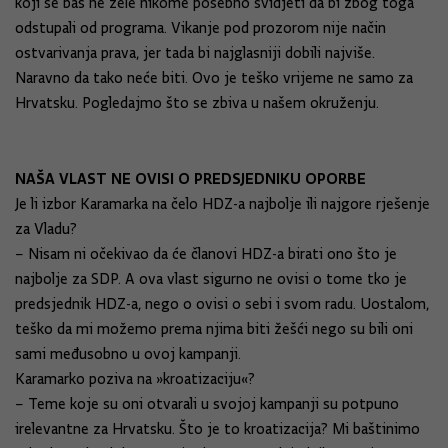
koji se baš ne žele nikome posebno svidjeti da bi zbog toga
odstupali od programa. Vikanje pod prozorom nije način
ostvarivanja prava, jer tada bi najglasniji dobili najviše.
Naravno da tako neće biti. Ovo je teško vrijeme ne samo za
Hrvatsku. Pogledajmo što se zbiva u našem okruženju.
NAŠA VLAST NE OVISI O PREDSJEDNIKU OPORBE
Je li izbor Karamarka na čelo HDZ-a najbolje ili najgore rješenje
za Vladu?
– Nisam ni očekivao da će članovi HDZ-a birati ono što je
najbolje za SDP. A ova vlast sigurno ne ovisi o tome tko je
predsjednik HDZ-a, nego o ovisi o sebi i svom radu. Uostalom,
teško da mi možemo prema njima biti žešći nego su bili oni
sami međusobno u ovoj kampanji.
Karamarko poziva na »kroatizaciju«?
– Teme koje su oni otvarali u svojoj kampanji su potpuno
irelevantne za Hrvatsku. Što je to kroatizacija? Mi baštinimo