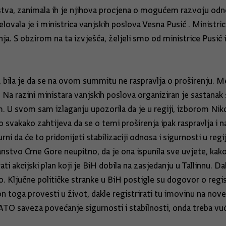
nstva, zanimala ih je njihova procjena o mogućem razvoju odno
ovala je i ministrica vanjskih poslova Vesna Pusić . Ministrica
ja. S obzirom na ta izvješća, željeli smo od ministrice Pusić 
 bila je da se na ovom summitu ne raspravlja o proširenju. M
a. Na razini ministara vanjskih poslova organiziran je sastan
vom sam izlaganju upozorila da je u regiji, izborom Nikolić
a to svakako zahtijeva da se o temi proširenja ipak raspravlja 
da će to pridonijeti stabilizaciji odnosa i sigurnosti u regiji
nstvo Crne Gore neupitno, da je ona ispunila sve uvjete, kako 
rati akcijski plan koji je BiH dobila na zasjedanju u Tallinnu.
o. Ključne političke stranke u BiH postigle su dogovor o regis
on toga provesti u život, dakle registrirati tu imovinu na nove
NATO saveza povećanje sigurnosti i stabilnosti, onda treba vu