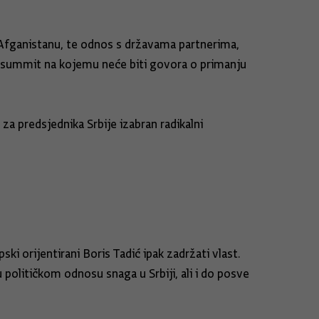
fganistanu, te odnos s državama partnerima,
vo summit na kojemu neće biti govora o primanju
za predsjednika Srbije izabran radikalni
i orijentirani Boris Tadić ipak zadržati vlast.
političkom odnosu snaga u Srbiji, ali i do posve