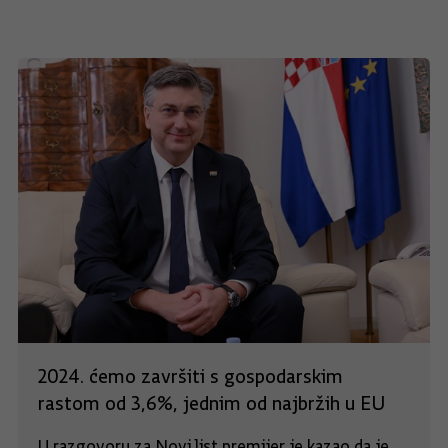
2024. ćemo završiti s gospodarskim
rastom od 3,6%, jednim od najbržih u EU
U razgovoru za Novi list premijer je kazao da je