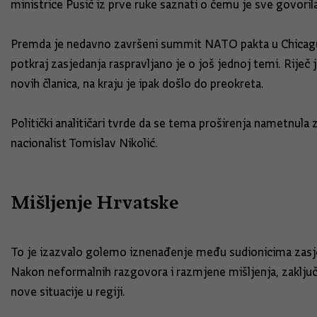
ministrice Pusić iz prve ruke saznati o čemu je sve govoril
Premda je nedavno završeni summit NATO pakta u Chicagu 
potkraj zasjedanja raspravljano je o još jednoj temi. Rije
novih članica, na kraju je ipak došlo do preokreta.
Politički analitičari tvrde da se tema proširenja nametnula
nacionalist Tomislav Nikolić.
Mišljenje Hrvatske
To je izazvalo golemo iznenađenje među sudionicima zasjedan
Nakon neformalnih razgovora i razmjene mišljenja, zaključi
nove situacije u regiji.