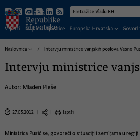
Vijesti
Najave
Sjednice
Europska Hrvatska
Govori i
Naslovnica
Intervju ministrice vanjskih poslova Vesne Pusi
Intervju ministrice vanjs
Autor: Mladen Pleše
27.05.2012.
Ispiši
Ministrica Pusić se, govoreći o situaciji i zemljama u regij