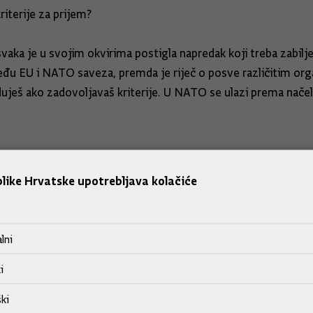
riterije za prijem?
 svaka je u svojim okvirima postigla napredak koji treba zabilj
đu EU i NATO saveza, premda je riječ o posve različitim orga
uješ ako zadovoljavaš kriterije. U NATO se ulazi prema načelu 
like Hrvatske upotrebljava kolačiće
 stabilnosti i sigurnosti od posebnog je značaja. Zbog toga smo
a na kraju su zaključili kako je ovo bio posljednji summit bez p
lni
i
rvatske?
ki