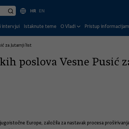
HR
EN
 intervjui
Istaknute teme
O Vladi
Pristup informacija
ć za Jutarnji list
kih poslova Vesne Pusić za 
i jugoistočne Europe, založila za nastavak procesa proširivanj