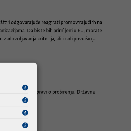
ežiti i odgovarajuće reagirati promovirajući ih na
nizacijama. Da biste bili primljeni u EU, morate
zadovoljavanja kriterija, ali i radi povećanja
 inzistirali na raspravi o proširenju. Državna
roširenja.