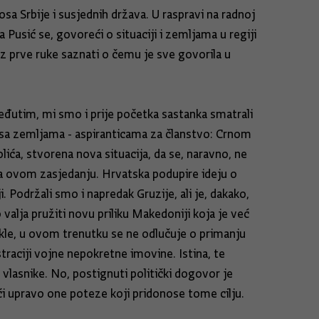
sa Srbije i susjednih država. U raspravi na radnoj
 Pusić se, govoreći o situaciji i zemljama u regiji
iz prve ruke saznati o čemu je sve govorila u
eđutim, mi smo i prije početka sastanka smatrali
ak sa zemljama - aspiranticama za članstvo: Crnom
a, stvorena nova situacija, da se, naravno, ne
i na ovom zasjedanju. Hrvatska podupire ideju o
. Podržali smo i napredak Gruzije, ali je, dakako,
valja pružiti novu priliku Makedoniji koja je već
 Dakle, u ovom trenutku se ne odlučuje o primanju
traciji vojne nepokretne imovine. Istina, te
 vlasnike. No, postignuti politički dogovor je
ći upravo one poteze koji pridonose tome cilju.