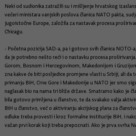
Neki od sudionika zatražili su i mišljenje hrvatskog izasla
večeri ministara vanjskih poslova članica NATO pakta, sudjel
jugoistočne Europe, založila za nastavak procesa proširivan
Chicagu.
- Početna pozicija SAD-a, pa i gotovo svih članica NOTO-a,
da je potrebno nešto reći i o nastavku procesa proširivanj
Gorom, Bosnom i Hercegovinom, Makedonijom i Gruzijom. U s
zna kakve će biti posljedice promjene vlasti u Srbiji, ali d
primanju BiH, Crne Gore i Makedonije u NATO jer smo sigurni 
naglasak bio na nama tri bliže države. Smatramo kako je čla
bila gotovo primljena u članstvo, te da svakako valja aktivi
BiH u članstvo, već o aktiviranju akcijskog plana za članstv
odluke treba provesti i kroz formalne institucije BiH, i nak
važan prvi korak koji treba prepoznati. Ako je prva svrha 