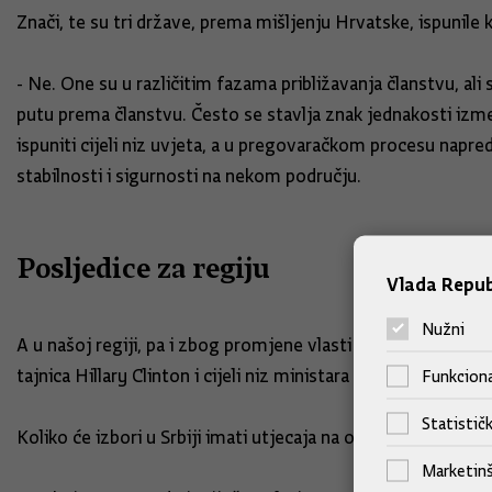
Znači, te su tri države, prema mišljenju Hrvatske, ispunile k
- Ne. One su u različitim fazama približavanja članstvu, ali
putu prema članstvu. Često se stavlja znak jednakosti izme
ispuniti cijeli niz uvjeta, a u pregovaračkom procesu napred
stabilnosti i sigurnosti na nekom području.
Posljedice za regiju
Vlada Repub
Nužni
A u našoj regiji, pa i zbog promjene vlasti u Srbiji, pitanje
tajnica Hillary Clinton i cijeli niz ministara vanjskih poslov
Funkciona
Statističk
Koliko će izbori u Srbiji imati utjecaja na odnose Srbije i H
Marketinš