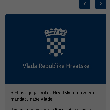
BiH ostaje prioritet Hrvatske i u trećem
mandatu naše Vlade
U povodu radog posjeta Bosni i Hercegovini,