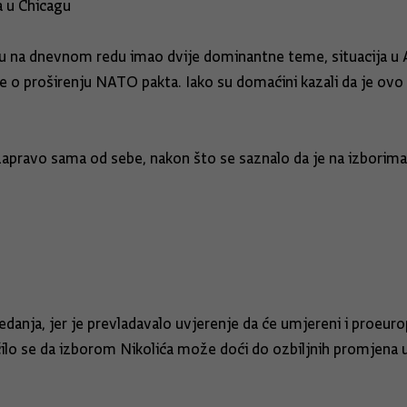
a u Chicagu
na dnevnom redu imao dvije dominantne teme, situacija u A
č je o proširenju NATO pakta. Iako su domaćini kazali da je o
 zapravo sama od sebe, nakon što se saznalo da je na izborima 
ja, jer je prevladavalo uvjerenje da će umjereni i proeuropsk
lo se da izborom Nikolića može doći do ozbiljnih promjena u 