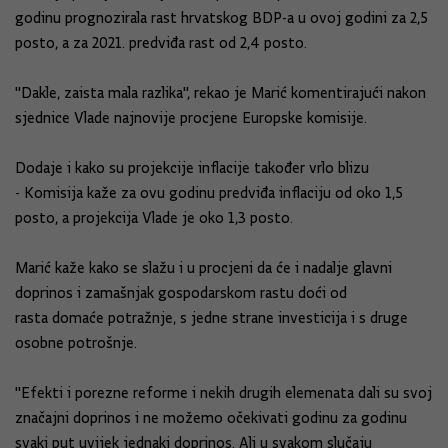
godinu prognozirala rast hrvatskog BDP-a u ovoj godini za 2,5
posto, a za 2021. predviđa rast od 2,4 posto.
"Dakle, zaista mala razlika", rekao je Marić komentirajući nakon
sjednice Vlade najnovije procjene Europske komisije.
Dodaje i kako su projekcije inflacije također vrlo blizu
- Komisija kaže za ovu godinu predviđa inflaciju od oko 1,5
posto, a projekcija Vlade je oko 1,3 posto.
Marić kaže kako se slažu i u procjeni da će i nadalje glavni
doprinos i zamašnjak gospodarskom rastu doći od
rasta domaće potražnje, s jedne strane investicija i s druge
osobne potrošnje.
"Efekti i porezne reforme i nekih drugih elemenata dali su svoj
značajni doprinos i ne možemo očekivati godinu za godinu
svaki put uvijek jednaki doprinos. Ali u svakom slučaju