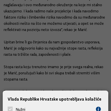
naglašavaju i ovo međunarodno okruženje na koje mi stalno
ukazujemo. I kada radimo naše projekcije i kada navodimo
faktore rizika i čimbenike rizika navodimo da su međunarodne
okolnosti nešto na što ne možemo utjecati, a opet se može
reflektirati na poziciju neto izvoza", rekao je Marić.
Upitan brine li ga činjenica da nam gospodarstvo usporava,
Marić je odgovorio kako su najvažnije stope rasta, refleksija
rasta na tržište rada, zaposlenosti i plaće.
Stopa rasta koju trenutno imamo je prije svega realna, rekao
je Marić, poručujući kako bi svi skupa trebali stremiti višim
stopama rasta.
Ponovio je kako to ne ide preko noći te kako posebnu pažnju
treba posvetiti potencijalnom rastu, onomu što imamo i kako
Vlada Republike Hrvatske upotrebljava kolačiće
efikasno koristimo te čimbenike proizvodnje da bi stope rasta
Nužni
bile više.