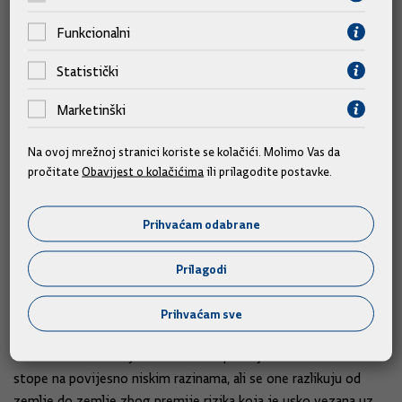
Funkcionalni
Ne želeći komentirati monetarnu politiku, s obzirom na
neovisnost Hrvatske narodne banke, Marić je rekao kako je
Statistički
doprinos fiskalne politike prije svega bio kroz stabilizaciju
javnih financija, preokretanje negativnih trendova javnog duga.
Marketinški
To su, dodaje, bili i glavni razlozi što je kreditni rejting
Na ovoj mrežnoj stranici koriste se kolačići. Molimo Vas da
Hrvatske popravljen.
pročitate
Obavijest o kolačićima
ili prilagodite postavke.
Treći su segment strukturne politike. To je glavni element koji
nam može omogućiti da bolje raspolažemo s našim
Prihvaćam odabrane
faktorima proizvodnje, naglasio je.
Prilagodi
Upitan smatra li neuspjehom Vlade činjenicu da Hrvatska, ni uz
povoljno okruženje, nije imala previše kvartala u kojima su
Prihvaćam sve
stope rasta bile više od tri posto, Marić je rekao kako su
okolnosti na financijskim tržištima povoljne i kamatne su
stope na povijesno niskim razinama, ali se one razlikuju od
zemlje do zemlje zbog premije rizika koja je usko vezana uz