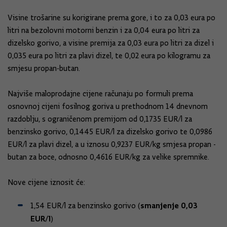
Visine trošarine su korigirane prema gore, i to za 0,03 eura po
litri na bezolovni motorni benzin i za 0,04 eura po litri za
dizelsko gorivo, a visine premija za 0,03 eura po litri za dizel i
0,035 eura po litri za plavi dizel, te 0,02 eura po kilogramu za
smjesu propan-butan.
Najviše maloprodajne cijene računaju po formuli prema
osnovnoj cijeni fosilnog goriva u prethodnom 14 dnevnom
razdoblju, s ograničenom premijom od 0,1735 EUR/l za
benzinsko gorivo, 0,1445 EUR/l za dizelsko gorivo te 0,0986
EUR/l za plavi dizel, a u iznosu 0,9237 EUR/kg smjesa propan -
butan za boce, odnosno 0,4616 EUR/kg za velike spremnike.
Nove cijene iznosit će:
smanjenje 0,03
1,54 EUR/l za benzinsko gorivo (
EUR/l
)