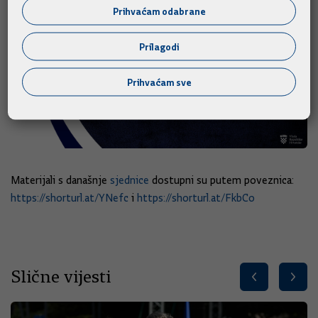
Prihvaćam odabrane
Prilagodi
Prihvaćam sve
Materijali s današnje
sjednice
dostupni su putem poveznica:
https://shorturl.at/YNefc
i
https://shorturl.at/FkbCo
Slične vijesti