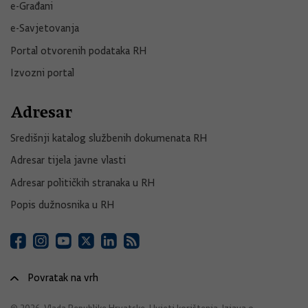
e-Građani
e-Savjetovanja
Portal otvorenih podataka RH
Izvozni portal
Adresar
Središnji katalog službenih dokumenata RH
Adresar tijela javne vlasti
Adresar političkih stranaka u RH
Popis dužnosnika u RH
Povratak na vrh
© 2026. Vlada Republike Hrvatske.
Uvjeti korištenja
.
Izjava o