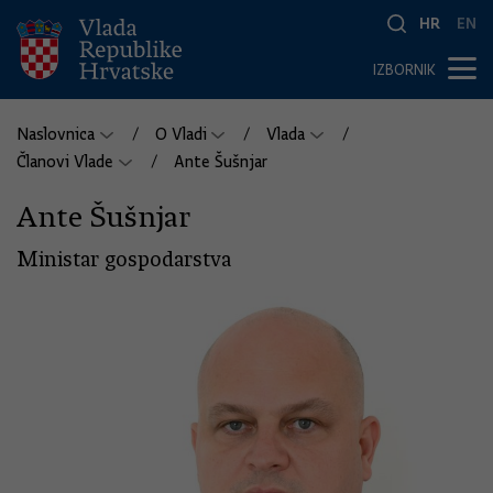
HR
EN
IZBORNIK
Naslovnica
O Vladi
Vlada
Članovi Vlade
Ante Šušnjar
Ante Šušnjar
Ministar gospodarstva