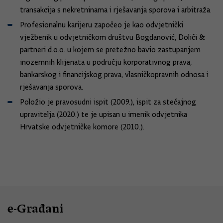
transakcija s nekretninama i rješavanja sporova i arbitraža.
Profesionalnu karijeru započeo je kao odvjetnički
vježbenik u odvjetničkom društvu Bogdanović, Doliči &
partneri d.o.o. u kojem se pretežno bavio zastupanjem
inozemnih klijenata u području korporativnog prava,
bankarskog i financijskog prava, vlasničkopravnih odnosa i
rješavanja sporova.
Položio je pravosudni ispit (2009.), ispit za stečajnog
upravitelja (2020.) te je upisan u imenik odvjetnika
Hrvatske odvjetničke komore (2010.).
e-Građani