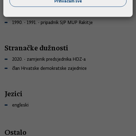
Prihvaćam sve
1992. - 1993. - zapovjednik bojne 1. gardijske brigade
1991. - 1992. - zapovjednik satnije 1. gardijske brigade
1990. - 1991. - pripadnik SJP MUP Rakitje
Stranačke dužnosti
2020. - zamjenik predsjednika HDZ-a
član Hrvatske demokratske zajednice
Jezici
engleski
Ostalo