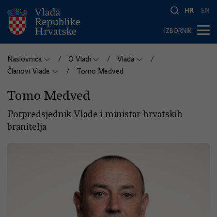
HR
EN
IZBORNIK
Naslovnica
O Vladi
Vlada
Članovi Vlade
Tomo Medved
Tomo Medved
Potpredsjednik Vlade i ministar hrvatskih
branitelja