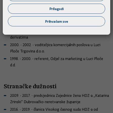
2004. - 2005. - Stručna savjetnica u Upravi za
Prilagodi
međunarodnu ekonomsku suradnju, Ministarstvo vanjskih
poslova i europskih integracija
Prihvaćam sve
2002. - 2004. - rukovoditeljica komercijalnih i financijskih
poslova u Luci Ploče Trgovina d.o.o. za rad s naftnim
derivatima
2000. - 2002. - voditeljica komercijalnih poslova u Luci
Ploče Trgovina d.o.o.
1998. - 2000. - referent, Odjel za marketing u Luci Ploče
d.d.
Stranačke dužnosti
2009. - 2017. - predsjednica Zajednice žena HDZ-a „Katarina
Zrinski“ Dubrovačko-neretvanske županije
2016. - 2019. - članica Visokog časnog suda HDZ-a od