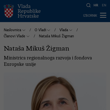
HR
EN
IZBORNIK
Naslovnica
O Vladi
Vlada
Članovi Vlade
Nataša Mikuš Žigman
Nataša Mikuš Žigman
Ministrica regionalnoga razvoja i fondova
Europske unije