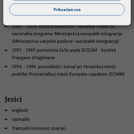
fondova Europske unije
Prihvaćam sve
2005. Business Development Manager - Britanski
savjet za kulturne veze (British Council)
2000. - 2005. stručna suradnica / načelnica Odjela za
nacionalne programe Ministarstva europskih integracija
(Ministarstva vanjskih poslova i europskih integracija)
1997. - 1999. pomoćnica šefa ureda BCEOM - Société
Française d’Ingénierie
1994. - 1996. prevoditelj i tumač pri Hrvatskoj misiji
podrške Promatračkoj misiji Europske zajednice (ECMM)
Jezici
engleski
njemački
francuski (osnovno znanje)