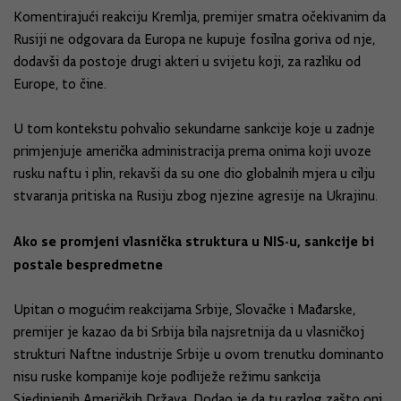
Komentirajući reakciju Kremlja, premijer smatra očekivanim da
Rusiji ne odgovara da Europa ne kupuje fosilna goriva od nje,
dodavši da postoje drugi akteri u svijetu koji, za razliku od
Europe, to čine.
U tom kontekstu pohvalio sekundarne sankcije koje u zadnje
primjenjuje američka administracija prema onima koji uvoze
rusku naftu i plin, rekavši da su one dio globalnih mjera u cilju
stvaranja pritiska na Rusiju zbog njezine agresije na Ukrajinu.
Ako se promjeni vlasnička struktura u NIS-u, sankcije bi
postale bespredmetne
Upitan o mogućim reakcijama Srbije, Slovačke i Mađarske,
premijer je kazao da bi Srbija bila najsretnija da u vlasničkoj
strukturi Naftne industrije Srbije u ovom trenutku dominanto
nisu ruske kompanije koje podliježe režimu sankcija
Sjedinjenih Američkih Država. Dodao je da tu razlog zašto oni