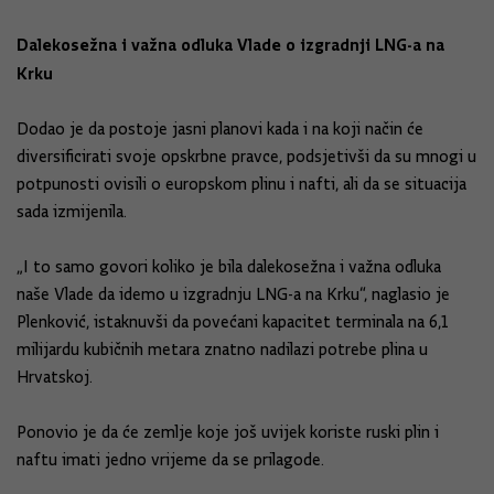
Dalekosežna i važna odluka Vlade o izgradnji LNG-a na
Krku
Dodao je da postoje jasni planovi kada i na koji način će
diversificirati svoje opskrbne pravce, podsjetivši da su mnogi u
potpunosti ovisili o europskom plinu i nafti, ali da se situacija
sada izmijenila.
„I to samo govori koliko je bila dalekosežna i važna odluka
naše Vlade da idemo u izgradnju LNG-a na Krku“, naglasio je
Plenković, istaknuvši da povećani kapacitet terminala na 6,1
milijardu kubičnih metara znatno nadilazi potrebe plina u
Hrvatskoj.
Ponovio je da će zemlje koje još uvijek koriste ruski plin i
naftu imati jedno vrijeme da se prilagode.