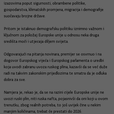
izazovima poput sigurnosti, obrambene politike,
gospodarstva, klimatskih promjena, migracija i demografije
suočavaju brojne države.
Pritom je istaknuo demografsku politiku iznimno važnom i
ključnom za položaj Europske unije u odnosu neka druga
središta moći i utjecaja diljem svijeta.
Odgovarajući na pitanja novinara, premijer se osvrnuo i na
dogovor Europskog vijeća i Europskog parlamenta o uredbi
koja uvodi zabranu uvoza ruskog plina, kazavši da se već duže
radi na takvim zakonskim prijedlozima te smatra da je odluka
dobra za sve.
Namjera je, rekao je, da se na razini cijele Europske unije ne
uvozi ruski plin, niti ruska nafta, pojasnivši da oni koji u ovom
trenutku, zbog realnih potreba, to još uvijek čine u nekim
manjim količinama, trebat će prestati do 2026.