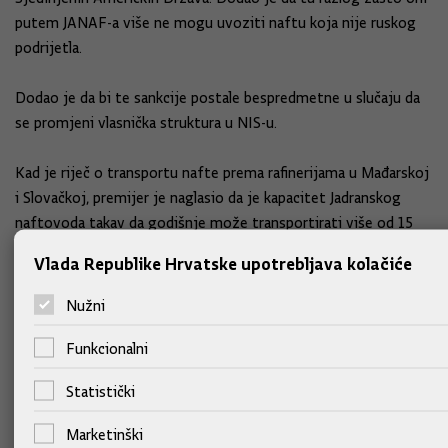
putem JANAF-a više ne mogu uvoziti naftu koja nije ruskog
podrijetla.
Dodao je da bi te sankcije postale bespredmetne u slučaju da
se promjeni vlasnička struktura u NIS-u.
Kad je riječ o transportu nafte prema rafinerijama u Mađarskoj
i Slovačkoj, premijer je naglasio da je kapacitet Jadranskog
naftovoda takav da godišnje može transportirati više od 15
milijuna tona, što je, ocijenio je, u potpunosti dovoljno da
Vlada Republike Hrvatske upotrebljava kolačiće
obje rafinerije rade na razini svojih godišnjih maksimalnih
kapaciteta.
Nužni
Funkcionalni
Statistički
Marketinški