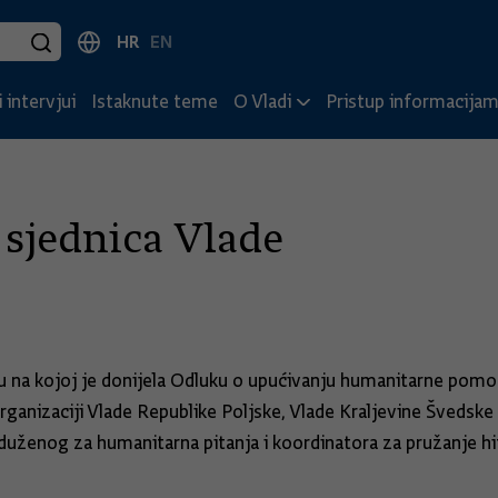
HR
EN
 intervjui
Istaknute teme
O Vladi
Pristup informacija
 sjednica Vlade
dnicu na kojoj je donijela Odluku o upućivanju humanitarne 
organizaciji Vlade Republike Poljske, Vlade Kraljevine Švedsk
aduženog za humanitarna pitanja i koordinatora za pružanje 