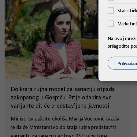
Statističk
Marketinš
Na ovoj mrežno
prilagodite po
Prihvaća
Do kraja rujna model za sanaciju otpada
zakopanog u Gospiću. Prije odabira sve
varijante bit će predstavljene javnosti
Ministrica zaštite okoliša Marija Vučković kazala
je da će Ministarstvo do kraja rujna predstaviti
varijantu za sanaciju gotovo 33 tisuće tona