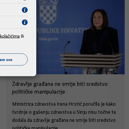
kolačićima
ili
ćam sve
Zdravlje građana ne smije biti sredstvo
političke manipulacije
Ministrica zdravstva Irena Hrstić poručila je kako
tvrdnje o gašenju zdravstva u Sinju nisu točne te
dodala da zdravlje građana ne smije biti sredstvo
političke manipulacije.