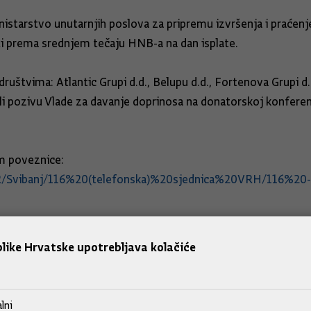
nistarstvo unutarnjih poslova za pripremu izvršenja i praćenj
i prema srednjem tečaju HNB-a na dan isplate.
uštvima: Atlantic Grupi d.d., Belupu d.d., Fortenova Grupi d.
vali pozivu Vlade za davanje doprinosa na donatorskoj konferenc
em poveznice:
022/Svibanj/116%20(telefonska)%20sjednica%20VRH/116%20
like Hrvatske upotrebljava kolačiće
lni