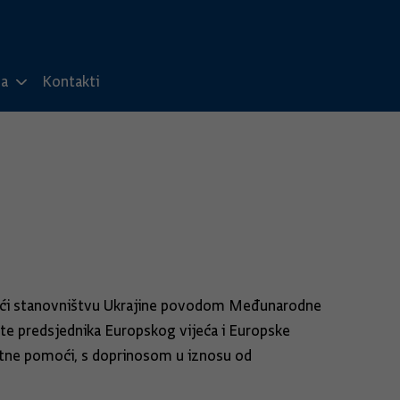
ma
Kontakti
pomoći stanovništvu Ukrajine povodom Međunarodne
e te predsjednika Europskog vijeća i Europske
hitne pomoći, s doprinosom u iznosu od