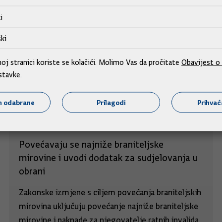
i
ki
j stranici koriste se kolačići. Molimo Vas da pročitate
Obavijest o 
stavke.
m odabrane
Prilagodi
Prihva
Povećavaju se najniže braniteljske
mirovine i uvodi dodatak za sudjelovanja u
obrani
Zakonske izmjene s ciljem povećanja braniteljskih
mirovina uključuju povećanje najniže braniteljske
mirovine i naknade za njegovatelje ratnih invalida,