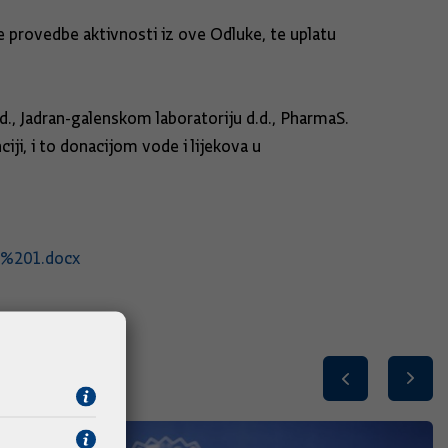
e provedbe aktivnosti iz ove Odluke, te uplatu
d., Jadran-galenskom laboratoriju d.d., PharmaS.
iji, i to donacijom vode i lijekova u
-%201.docx