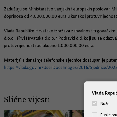
Zadužuju se Ministarstvo vanjskih i europskih poslova i Mi
doprinosa od 4.000.000,00 eura u kunskoj protuvrijednost
Vlada Republike Hrvatske izražava zahvalnost trgovačkim dr
d.o.o., Plivi Hrvatska d.o.o. i Podravki d.d. koji su se odaz
protuvrijednosti od ukupno 1.000.000,00 eura.
Materijal s današnje telefonske sjednice dostupan je put
https://vlada.gov.hr/UserDocsImages/2016/Sjednice/2
Vlada Repub
Slične vijesti
Nužni
Funkciona