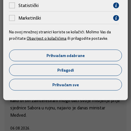
Statistički
Marketinški
Na ovoj mrežnoj stranici koriste se kolačići. Molimo Vas da
pročitate
Obavijest o kolačićima
ili prilagodite postavke.
Prihvaćam odabrane
Izmjene zakona kojima se povećavaju
braniteljske mirovine sutra u javnom
Prilagodi
savjetovanju
Prihvaćam sve
Sutra će tijekom dana izmjene zakona koje će povećati
braniteljske mirovine biti puštene u javno savjetovanje,
kako bi svi zainteresirani mogli dati svoje mišljenje prije
sjednice Sabora u rujnu, najavio je danas ministar
Medved.
06.08.2026.