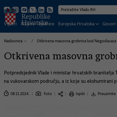
Vijesti
Najave
Sjednice
Europska Hrvatska
Govori i
Naslovnica
Otkrivena masovna grobnica kod Negoslavaca
Otkrivena masovna grob
Potpredsjednik Vlade i ministar hrvatskih branitel
na vukovarskom području, a iz koje su ekshumirani 
08.11.2024.
foto
Ispiši
Preuzmite 