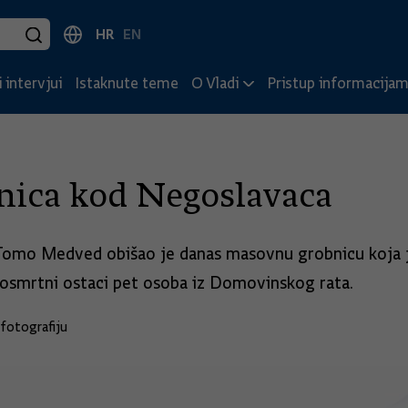
HR
EN
 intervjui
Istaknute teme
O Vladi
Pristup informacija
nica kod Negoslavaca
ja Tomo Medved obišao je danas masovnu grobnicu koja
posmrtni ostaci pet osoba iz Domovinskog rata.
fotografiju