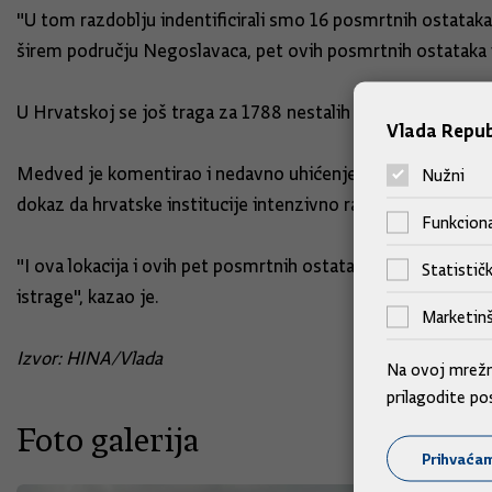
"U tom razdoblju indentificirali smo 16 posmrtnih ostataka
širem području Negoslavaca, pet ovih posmrtnih ostataka 
U Hrvatskoj se još traga za 1788 nestalih osoba, od kojih s
Vlada Repub
Medved je komentirao i nedavno uhićenje i izručenje iz Fra
Nužni
dokaz da hrvatske institucije intenzivno rade.
Funkciona
"I ova lokacija i ovih pet posmrtnih ostataka su dokaz po
Statističk
istrage", kazao je.
Marketinš
Izvor: HINA/Vlada
Na ovoj mrežno
prilagodite po
Foto galerija
Prihvaća