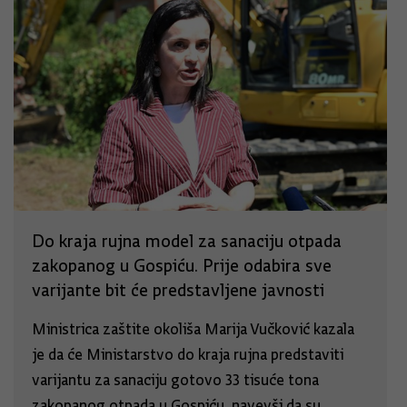
Do kraja rujna model za sanaciju otpada
zakopanog u Gospiću. Prije odabira sve
varijante bit će predstavljene javnosti
Ministrica zaštite okoliša Marija Vučković kazala
je da će Ministarstvo do kraja rujna predstaviti
varijantu za sanaciju gotovo 33 tisuće tona
zakopanog otpada u Gospiću, navevši da su