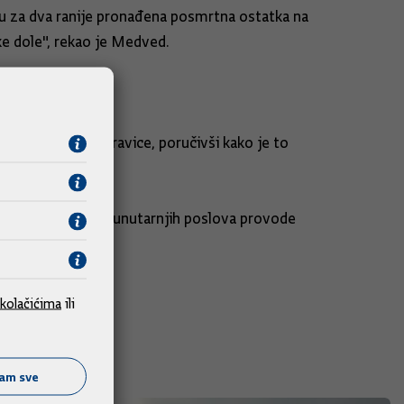
iju za dva ranije pronađena posmrtna ostatka na
e dole", rekao je Medved.
jene.
kovcima Željka Travice, poručivši kako je to
vo i Ministarstvo unutarnjih poslova provode
kolačićima
ili
ćam sve