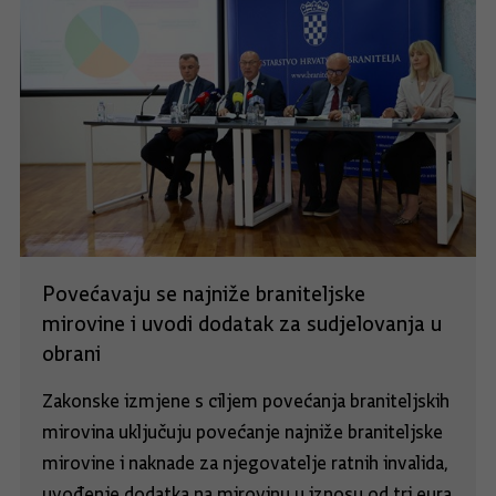
Povećavaju se najniže braniteljske
mirovine i uvodi dodatak za sudjelovanja u
obrani
Zakonske izmjene s ciljem povećanja braniteljskih
mirovina uključuju povećanje najniže braniteljske
mirovine i naknade za njegovatelje ratnih invalida,
uvođenje dodatka na mirovinu u iznosu od tri eura