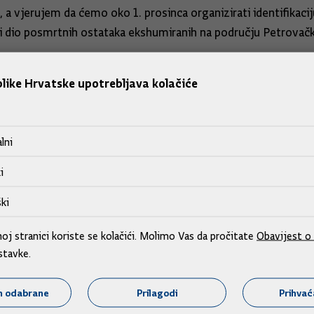
, a vjerujem da ćemo oko 1. prosinca organizirati identifikac
i dio posmrtnih ostataka ekshumiranih na području Petrovačk
e ne zna sudbina njih 1398, dok se za 390 osoba zna da su ubi
like Hrvatske upotrebljava kolačiće
ncuske Hrvatskoj osumnjičenika za ratni zločin u Ceriću i Mir
lni
činjenja kaznenog dijela ubojstva o kojem Državno odvjetništ
i
ki
j stranici koriste se kolačići. Molimo Vas da pročitate
Obavijest o 
stavke.
m odabrane
Prilagodi
Prihva