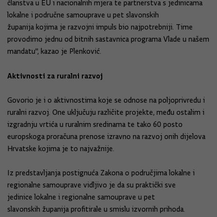
članstva u EU i nacionalnih mjera te partnerstva s jedinicama
lokalne i područne samouprave u pet slavonskih
županija kojima je razvojni impuls bio najpotrebniji. Time
provodimo jednu od bitnih sastavnica programa Vlade u našem
mandatu", kazao je Plenković.
Aktivnosti za ruralni razvoj
Govorio je i o aktivnostima koje se odnose na poljoprivredu i
ruralni razvoj. One uključuju različite projekte, među ostalim i
izgradnju vrtića u ruralnim sredinama te tako 60 posto
europskoga proračuna prenose izravno na razvoj onih dijelova
Hrvatske kojima je to najvažnije.
Iz predstavljanja postignuća Zakona o područjima lokalne i
regionalne samouprave vidljivo je da su praktički sve
jedinice lokalne i regionalne samouprave u pet
slavonskih županija profitirale u smislu izvornih prihoda.