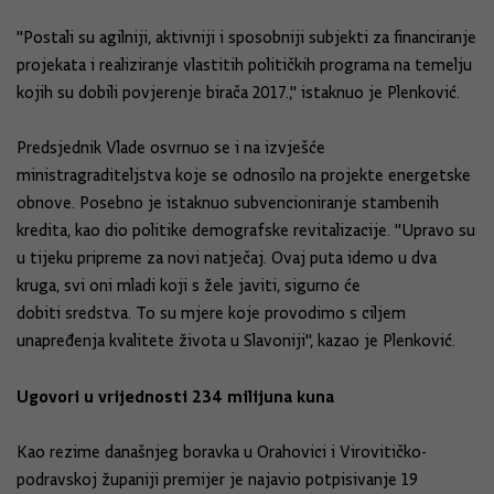
"Postali su agilniji, aktivniji i sposobniji subjekti za financiranje
projekata i realiziranje vlastitih političkih programa na temelju
kojih su dobili povjerenje birača 2017.," istaknuo je Plenković.
Predsjednik Vlade osvrnuo se i na izvješće
ministragraditeljstva koje se odnosilo na projekte energetske
obnove. Posebno je istaknuo subvencioniranje stambenih
kredita, kao dio politike demografske revitalizacije. "Upravo su
u tijeku pripreme za novi natječaj. Ovaj puta idemo u dva
kruga, svi oni mladi koji s žele javiti, sigurno će
dobiti sredstva. To su mjere koje provodimo s ciljem
unapređenja kvalitete života u Slavoniji", kazao je Plenković.
Ugovori u vrijednosti 234 milijuna kuna
Kao rezime današnjeg boravka u Orahovici i Virovitičko-
podravskoj županiji premijer je najavio potpisivanje 19