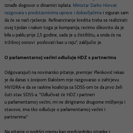
iznađe dogovor o dinamici isplata.
Ministar Darko Horvat
razgovara s predstavnicima uprave i dobavljačima
i siguran sam
da će se naći rješenje. Refinanciranje kredita treba se realizirati
ovaj tjedan i nakon toga je kompanija, recimo slikovito da je
bila u paklu prije 2,5 godine, sada je u čistilištu, a onda će na
tržišnoj osnovi poslovati kao u raju", zaključio je.
O parlamentarnoj većini odlučuje HDZ s partnerima
Odgovarajući na novinarsko pitanje, premijer Plenković rekao
je da danas s Josipom Đakićem nije razgovarao o zahtjevu
HVIDRA-e da se raskine koalicija sa SDSS-om te da prvo želi
čuti stav SDSS-a. "Odlučivat će HDZ i partneri
u parlamentarnoj većini, mi ne dirigiramo drugome mišljenja i
stavove, ima tko odlučuje o parlamentarnoj većini i
partnerima."
Na pitanje o podršci njemu kao predsjedniku stranke i