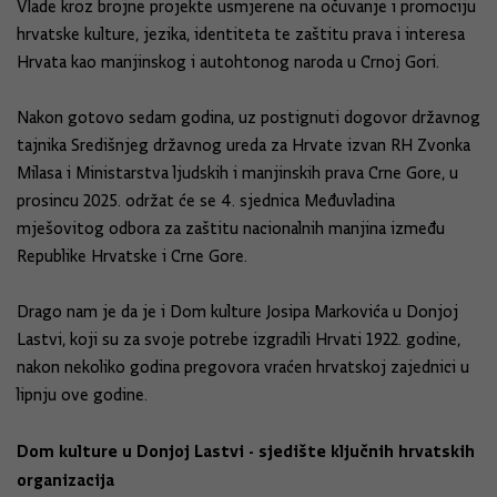
Vlade kroz brojne projekte usmjerene na očuvanje i promociju
hrvatske kulture, jezika, identiteta te zaštitu prava i interesa
Hrvata kao manjinskog i autohtonog naroda u Crnoj Gori.
Nakon gotovo sedam godina, uz postignuti dogovor državnog
tajnika Središnjeg državnog ureda za Hrvate izvan RH Zvonka
Milasa i Ministarstva ljudskih i manjinskih prava Crne Gore, u
prosincu 2025. održat će se 4. sjednica Međuvladina
mješovitog odbora za zaštitu nacionalnih manjina između
Republike Hrvatske i Crne Gore.
Drago nam je da je i Dom kulture Josipa Markovića u Donjoj
Lastvi, koji su za svoje potrebe izgradili Hrvati 1922. godine,
nakon nekoliko godina pregovora vraćen hrvatskoj zajednici u
lipnju ove godine.
Dom kulture u Donjoj Lastvi - sjedište ključnih hrvatskih
organizacija