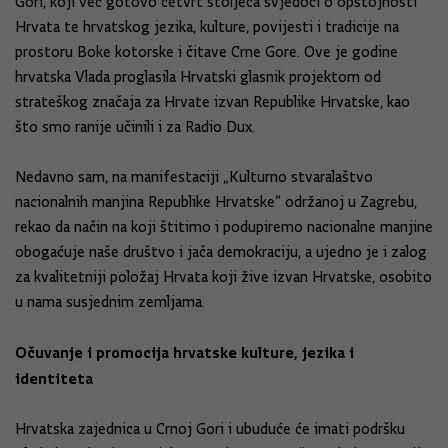
Gori, koji već gotovo četvrt stoljeća svjedoči o opstojnosti
Hrvata te hrvatskog jezika, kulture, povijesti i tradicije na
prostoru Boke kotorske i čitave Crne Gore. Ove je godine
hrvatska Vlada proglasila Hrvatski glasnik projektom od
strateškog značaja za Hrvate izvan Republike Hrvatske, kao
što smo ranije učinili i za Radio Dux.
Nedavno sam, na manifestaciji „Kulturno stvaralaštvo
nacionalnih manjina Republike Hrvatske“ održanoj u Zagrebu,
rekao da način na koji štitimo i podupiremo nacionalne manjine
obogaćuje naše društvo i jača demokraciju, a ujedno je i zalog
za kvalitetniji položaj Hrvata koji žive izvan Hrvatske, osobito
u nama susjednim zemljama.
Očuvanje i promocija hrvatske kulture, jezika i
identiteta
Hrvatska zajednica u Crnoj Gori i ubuduće će imati podršku