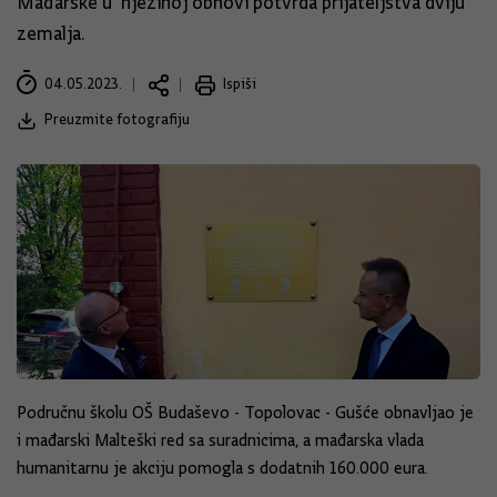
Mađarske u njezinoj obnovi potvrda prijateljstva dviju
zemalja.
04.05.2023.
Ispiši
Preuzmite fotografiju
Područnu školu OŠ Budaševo - Topolovac - Gušće obnavljao je
i mađarski Malteški red sa suradnicima, a mađarska vlada
humanitarnu je akciju pomogla s dodatnih 160.000 eura.