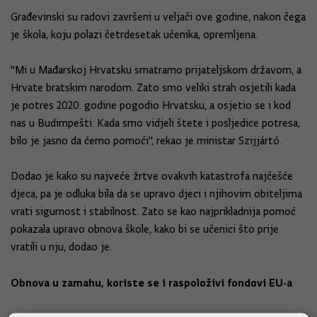
Građevinski su radovi završeni u veljači ove godine, nakon čega
je škola, koju polazi četrdesetak učenika, opremljena.
"Mi u Mađarskoj Hrvatsku smatramo prijateljskom državom, a
Hrvate bratskim narodom. Zato smo veliki strah osjetili kada
je potres 2020. godine pogodio Hrvatsku, a osjetio se i kod
nas u Budimpešti. Kada smo vidjeli štete i posljedice potresa,
bilo je jasno da ćemo pomoći", rekao je ministar Szijjártó.
Dodao je kako su najveće žrtve ovakvih katastrofa najčešće
djeca, pa je odluka bila da se upravo djeci i njihovim obiteljima
vrati sigurnost i stabilnost. Zato se kao najprikladnija pomoć
pokazala upravo obnova škole, kako bi se učenici što prije
vratili u nju, dodao je.
Obnova u zamahu, koriste se i raspoloživi fondovi EU-a