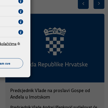
kolačićima
ili
ćam sve
Predsjednik Vlade na proslavi Gospe od
Anđela u Imotskom
Predsjednik Vlade Andrej Plenković sudjelovat će