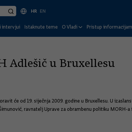
HR
EN
 intervjui
Istaknute teme
O Vladi
Pristup informacija
H Adlešič u Bruxellesu
avit će od 19. siječnja 2009. godine u Bruxellesu. U izaslans
 Šimunović, ravnatelj Uprave za obrambenu politiku MORH-a i 