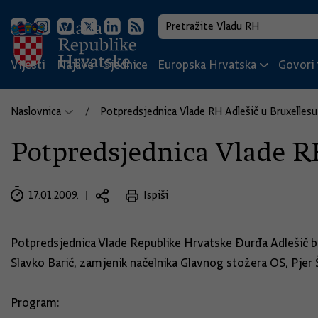
Vijesti
Najave
Sjednice
Europska Hrvatska
Govori i
Naslovnica
Potpredsjednica Vlade RH Adlešič u Bruxellesu
Potpredsjednica Vlade R
17.01.2009.
Ispiši
Potpredsjednica Vlade Republike Hrvatske Đurđa Adlešič bor
Slavko Barić, zamjenik načelnika Glavnog stožera OS, Pjer
Program: