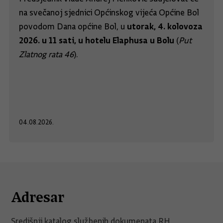
na svečanoj sjednici Općinskog vijeća Općine Bol
utorak, 4. kolovoza
povodom Dana općine Bol, u
2026. u 11 sati, u hotelu Elaphusa u Bolu
(
Put
Zlatnog rata 46
).
04.08.2026.
Adresar
Središnji katalog službenih dokumenata RH