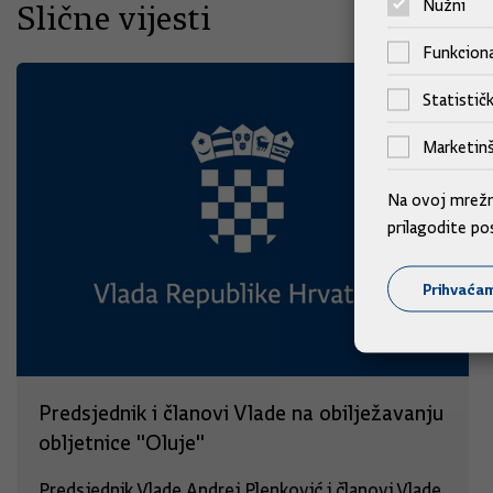
Nužni
Slične vijesti
Funkciona
Statističk
Marketinš
Na ovoj mrežno
prilagodite po
Prihvaća
Predsjednik i članovi Vlade na obilježavanju
obljetnice "Oluje"
Predsjednik Vlade Andrej Plenković i članovi Vlade