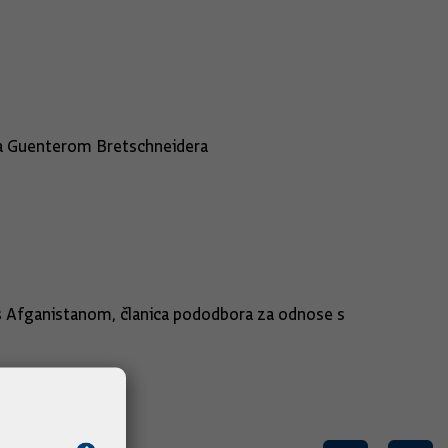
ra Guenterom Bretschneidera
s Afganistanom, članica pododbora za odnose s