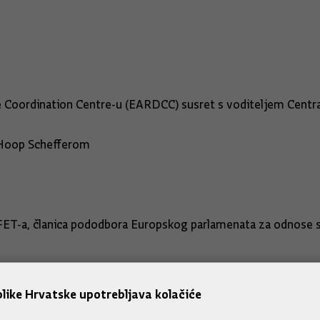
e Coordination Centre-u (EARDCC) susret s voditeljem Cent
 Hoop Schefferom
FET-a, članica pododbora Europskog parlamenata za odnose 
like Hrvatske upotrebljava kolačiće