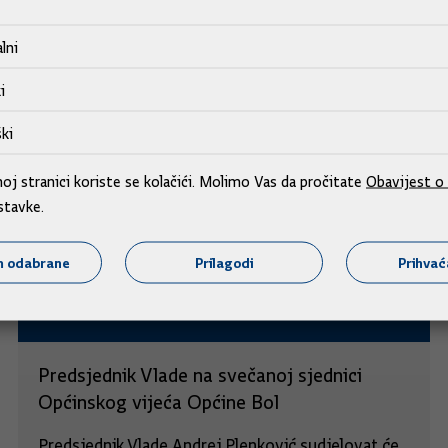
lni
i
ki
j stranici koriste se kolačići. Molimo Vas da pročitate
Obavijest o 
stavke.
m odabrane
Prilagodi
Prihva
Predsjednik Vlade na svečanoj sjednici
Općinskog vijeća Općine Bol
Predsjednik Vlade Andrej Plenković sudjelovat će