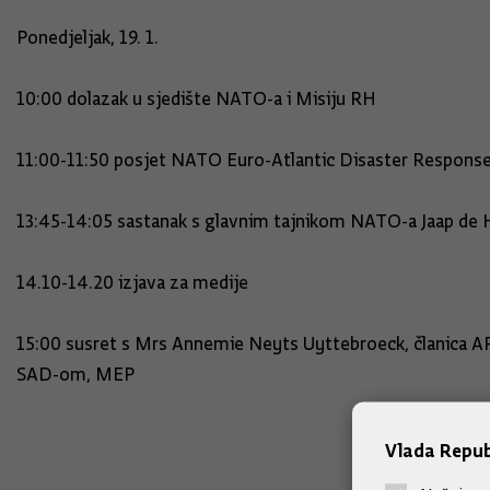
Ponedjeljak, 19. 1.
10:00 dolazak u sjedište NATO-a i Misiju RH
11:00-11:50 posjet NATO Euro-Atlantic Disaster Respons
13:45-14:05 sastanak s glavnim tajnikom NATO-a Jaap de
14.10-14.20 izjava za medije
15:00 susret s Mrs Annemie Neyts Uyttebroeck, članica A
SAD-om, MEP
Vlada Repub