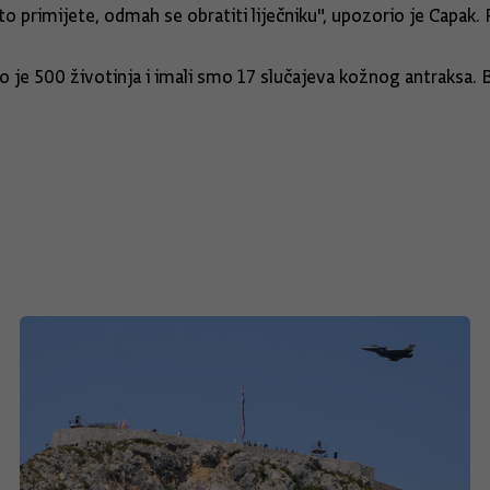
 primijete, odmah se obratiti liječniku", upozorio je Capak. Po
 je 500 životinja i imali smo 17 slučajeva kožnog antraksa. Bak