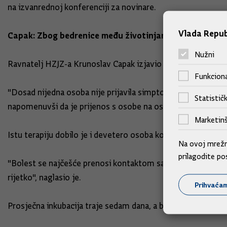
na izvanrednoj konferenciji za novinare.
Vlada Repub
Capak: Zbog bedrenice među životinjama, pod terapij
Nužni
Ravnatelj HZJZ-a Krunoslav Capak izjavio je da nakon pojav
Funkciona
"Dosad nijedna osoba nije prijavila simptome i svi su izjavi
Statističk
napomenuvši da je prijenos s osobe na osobu izuzetno je r
Marketinš
Istu terapiju dobilo je i devetero osoba koje su obavljale a
Na ovoj mrežno
prilagodite po
"Bolest se najčešće prenosi kontaktom sa zaraženom ili ug
rijetko", naglasio je.
Prihvaća
Prosječna inkubacija traje sedam dana, a bolest se najčešće