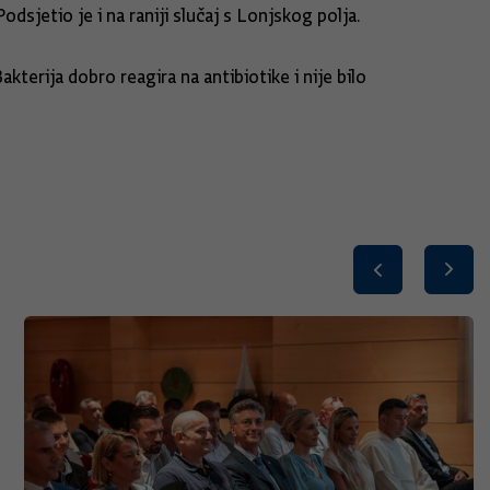
dsjetio je i na raniji slučaj s Lonjskog polja.
terija dobro reagira na antibiotike i nije bilo