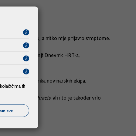
tu uzima terapiju, a nitko nije prijavio simptome.
 je Capak za središnji Dnevnik HRT-a,
 kao i dva pripadnika novinarskih ekipa.
kolačićima
ili
terije
Bacillus anthracis
, ali i to je također vrlo
ćam sve