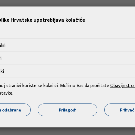
like Hrvatske upotrebljava kolačiće
om 41 osoba, nitko nema simptome
e bedrenice među životinjama, 41 osoba koja je bila u kontak
lni
li da su zdravi. Obavljen je niz epidemioloških anketa", rekao
i
ijedak.
ki
nalizu. Dvoje pripadnika veterinarske službe bilo je u kontaktu,
j stranici koriste se kolačići. Molimo Vas da pročitate
Obavijest o 
stavke.
inulom životinjom. Može se prenijeti i iz okoliša putem bak
m odabrane
Prilagodi
Prihva
 javlja u kožnom obliku.