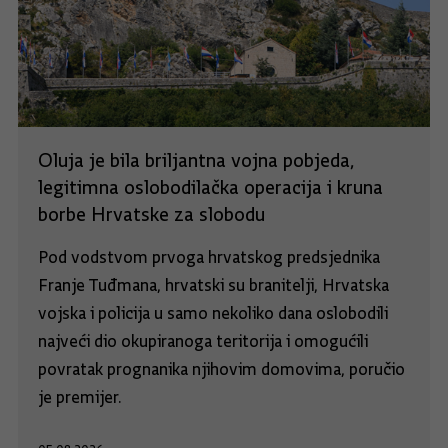
Oluja je bila briljantna vojna pobjeda,
legitimna oslobodilačka operacija i kruna
borbe Hrvatske za slobodu
Pod vodstvom prvoga hrvatskog predsjednika
Franje Tuđmana, hrvatski su branitelji, Hrvatska
vojska i policija u samo nekoliko dana oslobodili
najveći dio okupiranoga teritorija i omogućili
povratak prognanika njihovim domovima, poručio
je premijer.