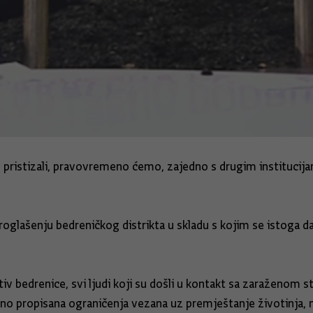
du pristizali, pravovremeno ćemo, zajedno s drugim institucija
roglašenju bedreničkog distrikta u skladu s kojim se istoga d
v bedrenice, svi ljudi koji su došli u kontakt sa zaraženom s
sno propisana ograničenja vezana uz premještanje životinja, nj