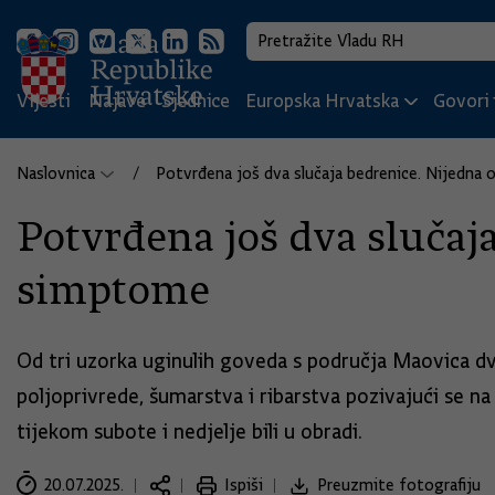
Vijesti
Najave
Sjednice
Europska Hrvatska
Govori i
Naslovnica
Potvrđena još dva slučaja bedrenice. Nijedna 
Potvrđena još dva slučaja
simptome
Od tri uzorka uginulih goveda s područja Maovica dva
poljoprivrede, šumarstva i ribarstva pozivajući se n
tijekom subote i nedjelje bili u obradi.
20.07.2025.
Ispiši
Preuzmite fotografiju