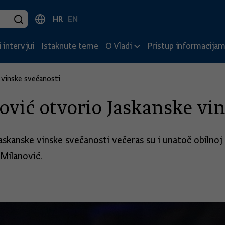
HR
EN
 intervjui
Istaknute teme
O Vladi
Pristup informacija
 vinske svečanosti
vić otvorio Jaskanske vin
. Jaskanske vinske svečanosti večeras su i unatoč obilno
 Milanović.