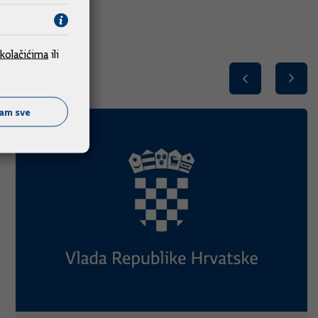
kolačićima
ili
ćam sve