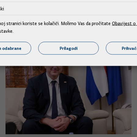
ki
j stranici koriste se kolačići. Molimo Vas da pročitate
Obavijest o 
stavke.
m odabrane
Prilagodi
Prihva