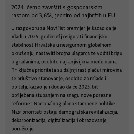
2024. ćemo završiti s gospodarskim
rastom od 3,6%, jednim od najbržih u EU
U razgovoru za Novi list premijer je kazao da je
Vladi u 2025. godini cilj osigurati financijsku
stabilnost Hrvatske u nesigurnom globalnom
okruženju, nastaviti brojna ulaganja te voditi brigu
o građanima, osobito najranjivijima među nama.
Tri ključna prioriteta su daljnji rast plaća i mirovina
te priuštivo stanovanje, osobito za mlade i
obitelji, kazao je i dodao da će 2025. biti
obilježena stupanjem na snagu nove porezne
reforme i Nacionalnog plana stambene politike.
Naši prioriteti ostaju demografska revitalizacija,
dekarbonizacija, digitalizacija i obrazovanje,
poručio je.