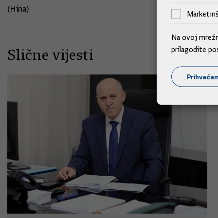
(Hina)
Marketinš
Na ovoj mrežno
prilagodite po
Slične vijesti
Prihvaća