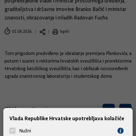
potpredsjednik Vlade i ministar prostornoga uređenja,
graditeljstva i državne imovine Branko Bačić i ministar
znanosti, obrazovanja i mladih Radovan Fuchs.
01.06.2026.
Ispiši
Tom prigodom predviđeno je obraćanje premijera Plenkovića, a
potom i susret s rektorima hrvatskih sveučilišta i prorektorima
Hrvatskog katoličkog sveučilišta, kao i obilazak novouređenih
zgrada znanstvenog laboratorija i studentskog doma.
Slične vijesti
Vlada Republike Hrvatske upotrebljava kolačiće
Nužni