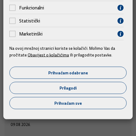
Funkcionalni
Statistički
Marketinški
Na ovoj mrežnoj stranici koriste se kolačići. Molimo Vas da
pročitate
Obavijest o kolačićima
ili prilagodite postavke.
Prihvaćam odabrane
Predsjednik Vlade Plenković na 311. Sinjskoj
Prilagodi
alci
Prihvaćam sve
Predsjednik Vlade Andrej Plenković prisustvovat će 311.
u nedjelju, 9. kolovoza 2026.
Sinjskoj alci,
09.08.2026.