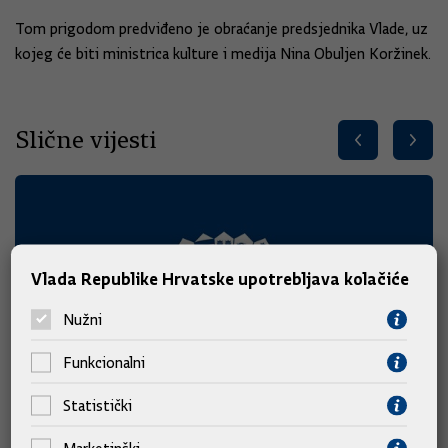
Tom prigodom predviđeno je obraćanje predsjednika Vlade, uz
kojeg će biti ministrica kulture i medija Nina Obuljen Koržinek.
Slične vijesti
Vlada Republike Hrvatske upotrebljava kolačiće
Nužni
Funkcionalni
Statistički