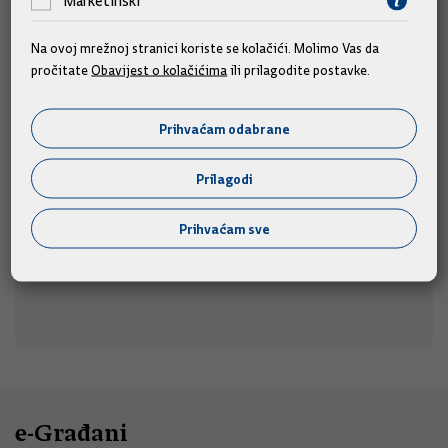
Marketinški
Predsjednik Vlade Plenković na 29. Maratonu
Na ovoj mrežnoj stranici koriste se kolačići. Molimo Vas da
pročitate
Obavijest o kolačićima
ili prilagodite postavke.
lađa
Predsjednik Vlade Andrej Plenković nazočit će startu
Prihvaćam odabrane
u subotu, 8.
utrke 29. Maratona lađa u Metkoviću,
kolovoza 2026. u 17 sati.
Prilagodi
08.08.2026.
Prihvaćam sve
e-Građani