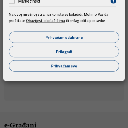
Marketinški
Na ovoj mrežnoj stranici koriste se kolačići. Molimo Vas da
Predsjednik i članovi Vlade na obilježavanju
pročitate
Obavijest o kolačićima
ili prilagodite postavke.
obljetnice "Oluje"
Predsjednik Vlade Andrej Plenković i članovi Vlade
Prihvaćam odabrane
sudjelovat će na obilježavanju Dana pobjede i
domovinske zahvalnosti, Dana hrvatskih branitelja i 31.
Prilagodi
u
obljetnice Vojno-redarstvene operacije "Oluja",
srijedu, 5. kolovoza 2026., u Kninu.
Prihvaćam sve
05.08.2026.
e-Građani