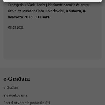
Predsjednik Vlade Andrej Plenković nazočit će startu
u subotu, 8.
utrke 29. Maratona lađa u Metkoviću,
kolovoza 2026. u 17 sati.
08.08.2026.
e-Građani
e-Građani
e-Savjetovanja
Portal otvorenih podataka RH