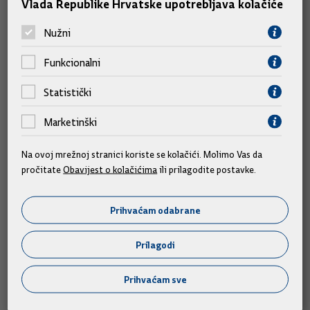
Vlada Republike Hrvatske upotrebljava kolačiće
Slične vijesti
Nužni
Funkcionalni
Statistički
Marketinški
Na ovoj mrežnoj stranici koriste se kolačići. Molimo Vas da
pročitate
Obavijest o kolačićima
ili prilagodite postavke.
Prihvaćam odabrane
Prilagodi
Predsjednik Vlade Plenković na 29. Maratonu
Prihvaćam sve
lađa