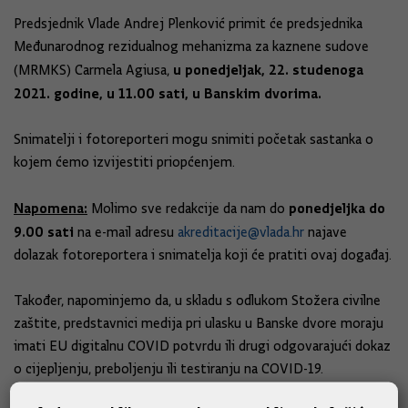
Predsjednik Vlade Andrej Plenković primit će predsjednika
Međunarodnog rezidualnog mehanizma za kaznene sudove
u ponedjeljak, 22. studenoga
(MRMKS) Carmela Agiusa,
2021. godine, u 11.00 sati, u Banskim dvorima.
Snimatelji i fotoreporteri mogu snimiti početak sastanka o
kojem ćemo izvijestiti priopćenjem.
Napomena:
ponedjeljka do
Molimo sve redakcije da nam do
9.00 sati
na e-mail adresu
akreditacije@vlada.hr
najave
dolazak fotoreportera i snimatelja koji će pratiti ovaj događaj.
Također, napominjemo da, u skladu s odlukom Stožera civilne
zaštite, predstavnici medija pri ulasku u Banske dvore moraju
imati EU digitalnu COVID potvrdu ili drugi odgovarajući dokaz
o cijepljenju, preboljenju ili testiranju na COVID-19.