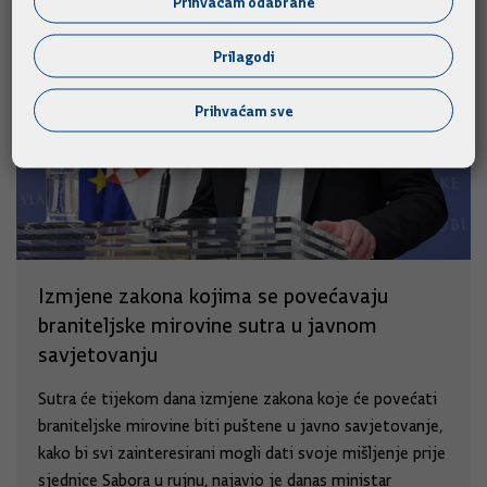
Prihvaćam odabrane
Prilagodi
Prihvaćam sve
Izmjene zakona kojima se povećavaju
braniteljske mirovine sutra u javnom
savjetovanju
Sutra će tijekom dana izmjene zakona koje će povećati
braniteljske mirovine biti puštene u javno savjetovanje,
kako bi svi zainteresirani mogli dati svoje mišljenje prije
sjednice Sabora u rujnu, najavio je danas ministar