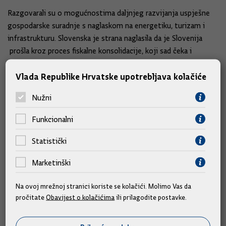
Razgovarali su o mogućnostima daljnjeg razvijanja uspješne
gospodarske suradnje s naglaskom na energetiku, turizam i
infrastrukturu. Slovenska je strana naglasila da je Slovenija
prošla kroz proces fiskalne konsolidacije, koji sad čeka i
Hrvatsku.
Vlada Republike Hrvatske upotrebljava kolačiće
Obje su se strane složile da će i dalje ulagati iskrene napore u
Nužni
rješavanje otvorenih pitanja i jačanje bilateralnih odnosa dviju
država.
Funkcionalni
Statistički
Marketinški
Slične vijesti
Na ovoj mrežnoj stranici koriste se kolačići. Molimo Vas da
pročitate
Obavijest o kolačićima
ili prilagodite postavke.